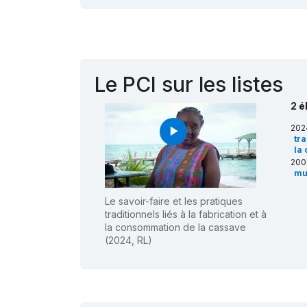
Le PCI sur les listes
2 é
202
play_arrow
tra
la
200
mu
Le savoir-faire et les pratiques
traditionnels liés à la fabrication et à
la consommation de la cassave
(2024, RL)