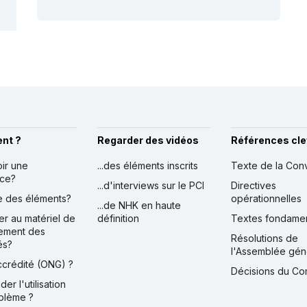
nt ?
Regarder des vidéos
Références cle
oir une
...des éléments inscrits
Texte de la Con
nce?
...d'interviews sur le PCI
Directives
ire des éléments?
opérationnelles
...de NHK en haute
er au matériel de
définition
Textes fondame
ement des
Résolutions de
és?
l'Assemblée gén
accrédité (ONG) ?
Décisions du Co
der l'utilisation
blème ?