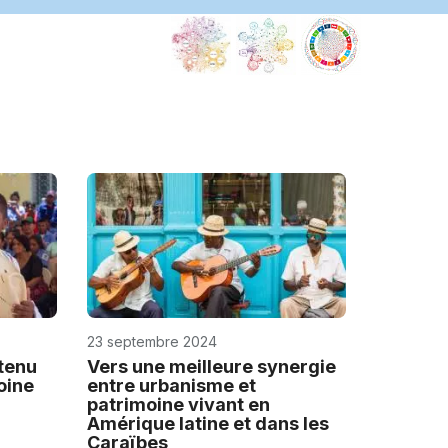
Centre(s
de
catégori
2
Centre
régional
pour
la
sauvegar
du
patrimoin
culturel
immatérie
23 septembre 2024
de
l’Amériqu
tenu
Vers une meilleure synergie
oine
entre urbanisme et
latine
patrimoine vivant en
Pérou
Amérique latine et dans les
Caraïbes