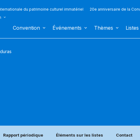
ternationale du patrimoine culturel immatériel
20e anniversaire de la Con
n
Convention
Événements
Thèmes
Listes
duras
Rapport périodique
Éléments sur les listes
Contact