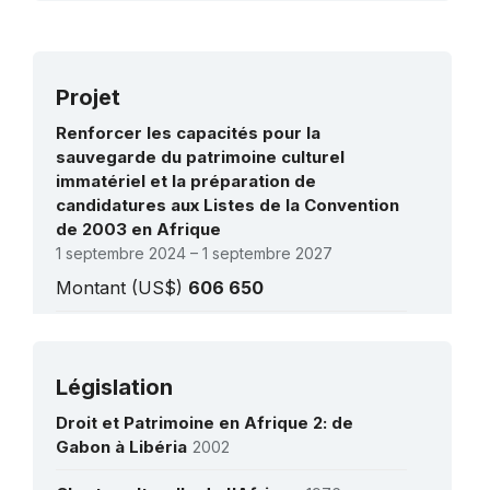
Projet
Renforcer les capacités pour la
sauvegarde du patrimoine culturel
immatériel et la préparation de
candidatures aux Listes de la Convention
de 2003 en Afrique
1 septembre 2024 – 1 septembre 2027
Montant (US$)
606 650
Élever un enfant selon les traditions et
les coutumes de l’emaSwati
Voir tous les projets
24 juillet 2026 – 30 avril 2027
Législation
Montant (US$)
10 000
Droit et Patrimoine en Afrique 2: de
Gabon à Libéria
2002
Renforcement des capacités pour
l'élaboration de rapports périodiques