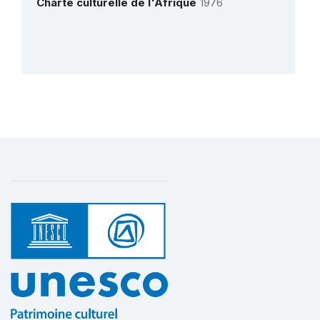
Charte culturelle de l'Afrique
1976
dans le cadre de la Convention de 2003
pour la sauvegarde du patrimoine culturel
immatériel en Afrique
1 juillet 2023 – 1 juillet 2024
Montant (US$)
250 000
Plus de détails
Élaboration d’un inventaire du patrimoine
culturel immatériel pour la région de
Shiselweni en Eswatini
1 octobre 2019 – 22 avril 2022
Montant (US$)
64 824
Renforcement de la coopération sous-
régionale et des capacités nationales
dans les pays d'Afrique australe
8 août 2026 – 8 août 2026
Montant (US$)
59 571
Vers le renforcement de la coopération