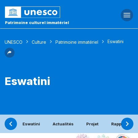
Togg
navi
Patrimoine culturel immatériel
Eswatini
UNESCO
Culture
Patrimoine immatériel
Eswatini
Eswatini
Actualités
Projet
Rapport péri