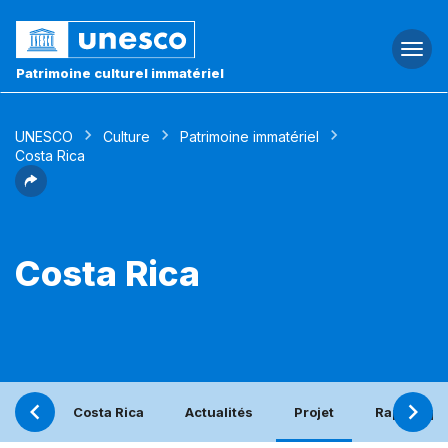
Togg
navi
Patrimoine culturel immatériel
UNESCO
Culture
Patrimoine immatériel
Costa Rica
Costa Rica
Costa Rica
Actualités
Projet
Rapport pé