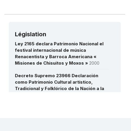
Législation
Ley 2165 declara Patrimonio Nacional el
festival internacional de música
Renacentista y Barroca Americana «
Misiones de Chisuitos y Moxos »
2000
Decreto Supremo 23966 Declaración
como Patrimonio Cultural artístico,
Tradicional y Folklórico de la Nación a la
entrada tradicional del Carnaval de Oruro
1995
Plus de détails
Decreto Supremo 23757 Museo Nacional
de Historia Natural
1994