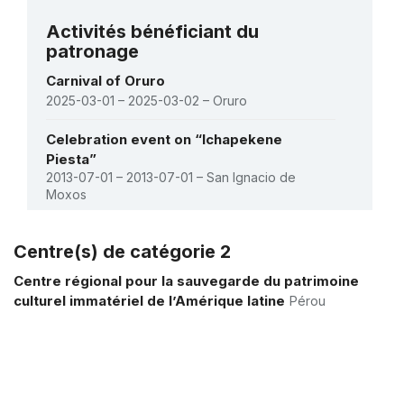
Voir tous les projets
Montant (US$)
150 000
Activités bénéficiant du
patronage
Plan d’action pour la sauvegarde du
carnaval d’Oruro
1 avril 2005 – 1 juin 2009
Carnival of Oruro
2025-03-01 – 2025-03-02 – Oruro
Montant (US$)
150 855
Celebration event on “Ichapekene
Univers culturel Aymara
Piesta”
27 février 2009 – 30 avril 2009
2013-07-01 – 2013-07-01 – San Ignacio de
Montant (US$)
7 500
Moxos
Centre(s) de catégorie 2
Voir toutes les activités
Centre régional pour la sauvegarde du patrimoine
culturel immatériel de l’Amérique latine
Pérou