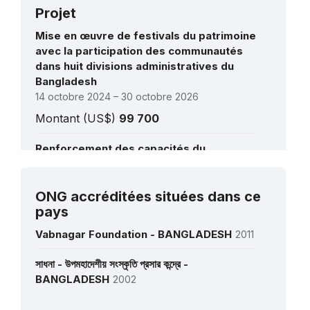
Projet
Mise en œuvre de festivals du patrimoine
avec la participation des communautés
dans huit divisions administratives du
Bangladesh
14 octobre 2024 – 30 octobre 2026
Montant (US$)
99 700
Renforcement des capacités du
Bangladesh pour mettre en œuvre la
Convention de 2003 pour la sauvegarde
Voir tous les projets
du patrimoine culturel immatériel
ONG accréditées situées dans ce
1 juillet 2016 – 1 août 2019
pays
Montant (US$)
200 000
Vabnagar Foundation - BANGLADESH
2011
Plan d’action pour la sauvegarde des
সাধনা - উপমহাদেশীয় সংস্কৃতি প্রসার কন্দ্রে -
chants Baul
1 décembre 2008 – 1 octobre 2010
BANGLADESH
2002
Montant (US$)
67 800