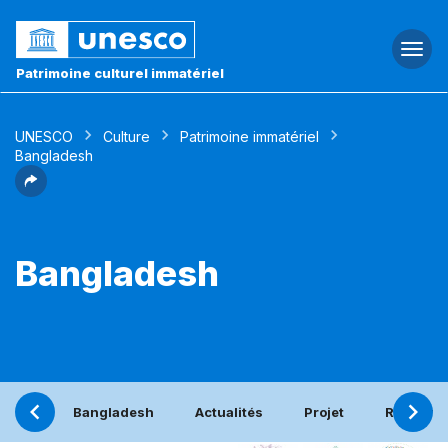
Togg
navi
Patrimoine culturel immatériel
UNESCO
Culture
Patrimoine immatériel
Bangladesh
Bangladesh
Bangladesh
Actualités
Projet
Rapport 