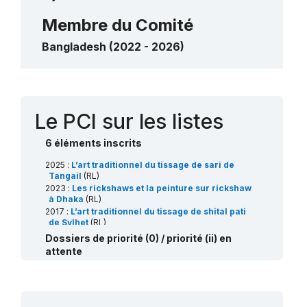
Membre du Comité
Bangladesh (2022 - 2026)
Contact
Le PCI sur les listes
6 éléments inscrits
2025 :
L’art traditionnel du tissage de sari de
Tangail
(RL)
2023 :
Les rickshaws et la peinture sur rickshaw
à Dhaka
(RL)
2017 :
L’art traditionnel du tissage de shital pati
de Sylhet
(RL)
2016 :
La Mangal Shobhajatra du Pahela Baishakh
Dossiers de priorité (0) / priorité (ii) en
(RL)
attente
2013 :
L'art traditionnel du tissage jamdani
(RL)
2008 :
Les chants des Baul
(RL)
The traditional art of bronze and copper craft of
Dhamrai
(RL)
Traditional boat making art of Gopalganj
(RL)