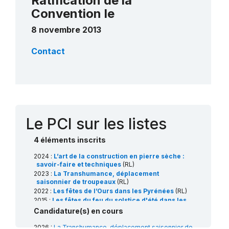
Ratification de la
Convention le
8 novembre 2013
Contact
Le PCI sur les listes
4 éléments inscrits
2024 :
L’art de la construction en pierre sèche :
savoir-faire et techniques
(RL)
2023 :
La Transhumance, déplacement
saisonnier de troupeaux
(RL)
2022 :
Les fêtes de l’Ours dans les Pyrénées
(RL)
2015 :
Les fêtes du feu du solstice d'été dans les
Pyrénées
(RL)
Candidature(s) en cours
2026 :
La Transhumance, déplacement saisonnier de