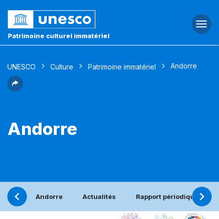
Togg
navi
Patrimoine culturel immatériel
Andorre
UNESCO
Culture
Patrimoine immatériel
Andorre
Andorre
Actualités
Rapport périodique