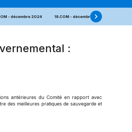
COM - décembre 2024
18.COM - décembre 2023
17.COM
vernemental :
ions antérieures du Comité en rapport avec
istre des meilleures pratiques de sauvegarde et