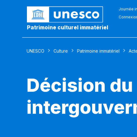
Journée in
Connexio
Patrimoine culturel immatériel
UNESCO
Culture
Patrimoine immatériel
Act
Décision du
intergouver