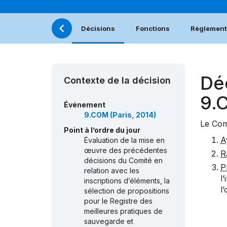
Décisions
Fonctions
Règlement 
Dé
Contexte de la décision
9.
Événement
9.COM (Paris, 2014)
Le Com
Point à l’ordre du jour
A
Évaluation de la mise en
œuvre des précédentes
R
décisions du Comité en
P
relation avec les
l
inscriptions d’éléments, la
l
sélection de propositions
pour le Registre des
meilleures pratiques de
sauvegarde et