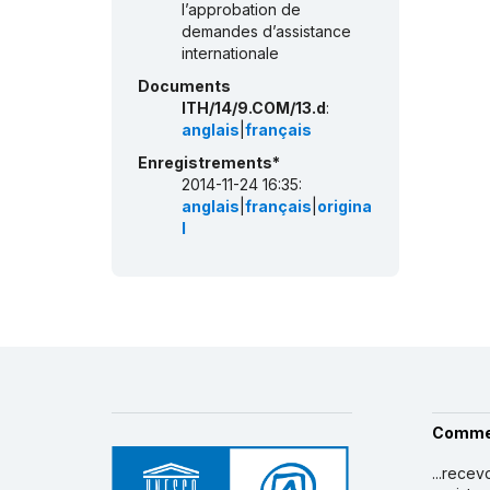
l’approbation de
demandes d’assistance
internationale
Documents
ITH/14/9.COM/13.d
:
anglais
|
français
Enregistrements*
2014-11-24 16:35:
anglais
|
français
|
origina
l
Comme
...recev