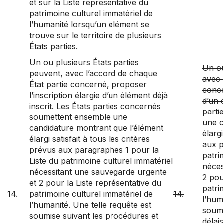
et sur la Liste représentative du
patrimoine culturel immatériel de
l’humanité lorsqu’un élément se
trouve sur le territoire de plusieurs
États parties.
Un ou plusieurs États parties
Un ou
peuvent, avec l’accord de chaque
avec 
État partie concerné, proposer
conce
l’inscription élargie d’un élément déjà
d’un 
inscrit. Les États parties concernés
parti
soumettent ensemble une
une c
candidature montrant que l’élément
élargi
élargi satisfait à tous les critères
aux p
prévus aux paragraphes 1 pour la
patri
Liste du patrimoine culturel immatériel
néces
nécessitant une sauvegarde urgente
2 pou
et 2 pour la Liste représentative du
patri
14.
patrimoine culturel immatériel de
14.
l’hum
l’humanité. Une telle requête est
soumi
soumise suivant les procédures et
délai