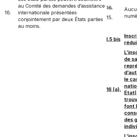
au Comité des demandes d’assistance
16.
Aucun
16.
internationale présentées
numé
15.
conjointement par deux États parties
au moins.
Inscr
I.5 bis
rédui
L’ins
de sa
repré
d’au
le ca
natio
16 (a).
État(
trouv
font 
cons
des g
indiv
L’ins