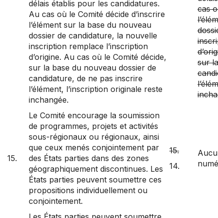
délais établis pour les candidatures.
cas o
Au cas où le Comité décide d’inscrire
l’élé
l’élément sur la base du nouveau
dossi
dossier de candidature, la nouvelle
inscr
inscription remplace l’inscription
d’ori
d’origine. Au cas où le Comité décide,
sur l
sur la base du nouveau dossier de
candi
candidature, de ne pas inscrire
l’élém
l’élément, l’inscription originale reste
incha
inchangée.
Le Comité encourage la soumission
de programmes, projets et activités
sous-régionaux ou régionaux, ainsi
que ceux menés conjointement par
15.
Aucun
15.
des États parties dans des zones
numé
14.
géographiquement discontinues. Les
États parties peuvent soumettre ces
propositions individuellement ou
conjointement.
Les États parties peuvent soumettre