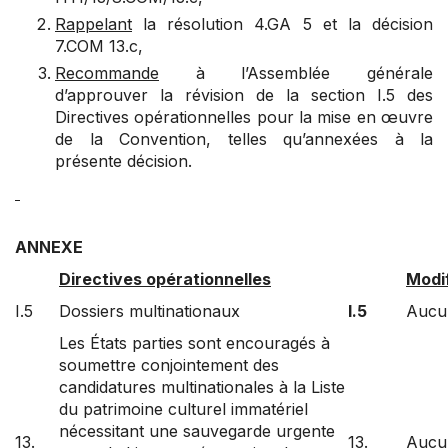
Rappelant
la résolution
4.GA 5
et la décision
7.COM 13.c
,
Recommande
à l’Assemblée générale
d’approuver la révision de la section I.5 des
Directives opérationnelles pour la mise en œuvre
de la Convention, telles qu’annexées à la
présente décision.
ANNEXE
Directives opérationnelles
Modi
I.5
Dossiers multinationaux
I.5
Aucu
Les États parties sont encouragés à
soumettre conjointement des
candidatures multinationales à la Liste
du patrimoine culturel immatériel
nécessitant une sauvegarde urgente
13.
13.
Aucu