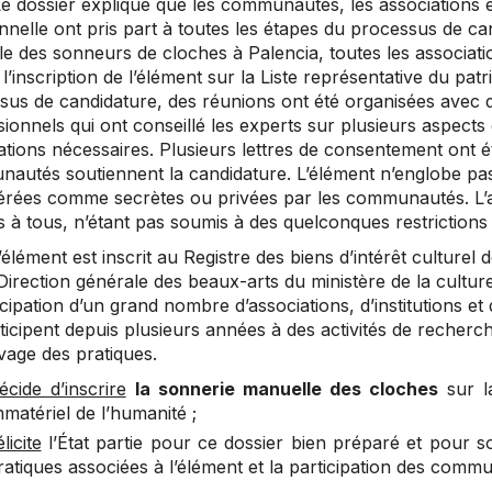
e dossier explique que les communautés, les associations et
onnelle ont pris part à toutes les étapes du processus de ca
le des sonneurs de cloches à Palencia, toutes les associat
l’inscription de l’élément sur la Liste représentative du pat
sus de candidature, des réunions ont été organisées avec
ionnels qui ont conseillé les experts sur plusieurs aspects 
ations nécessaires. Plusieurs lettres de consentement ont é
autés soutiennent la candidature. L’élément n’englobe pa
érées comme secrètes ou privées par les communautés. L’ac
 à tous, n’étant pas soumis à des quelconques restrictions o
’élément est inscrit au Registre des biens d’intérêt culturel 
Direction générale des beaux-arts du ministère de la culture
icipation d’un grand nombre d’associations, d’institutions 
ticipent depuis plusieurs années à des activités de recherche
vage des pratiques.
écide d’inscrire
la sonnerie manuelle des cloches
sur la
mmatériel de l’humanité ;
licite
l’État partie pour ce dossier bien préparé et pour s
ratiques associées à l’élément et la participation des comm