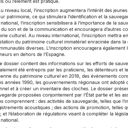
ls où l’élément est pratiqué.
u niveau local, l’inscription augmentera l’intérêt des jeunes
ur patrimoine, ce qui stimulera l’identification et la sauveg
national, l’inscription sensibilisera à l’importance de la sa
du son et de la communication et encouragera d’autres co
ine culturel. Au niveau international, l’inscription mettra en
station du patrimoine culturel immatériel enracinée dans 
mmunautés diverses. L’inscription encouragera également l
neurs en dehors de l’Espagne.
e dossier contient des informations sur les efforts de sauv
alement été entrepris par les praticiens, les détenteurs et l
enne du patrimoine culturel en 2018, des événements consa
es années 1990, les gouvernements régionaux ont adopté de
ionnel et à créer un inventaire des cloches. Le dossier pré
vegarde proposées conjointement par l’État partie et les a
 comprennent : des activités de sauvegarde, telles que l’in
istrements acoustiques ; des actions de promotion, telles qu
; et l’élaboration de régulations visant à compléter la législ
national.