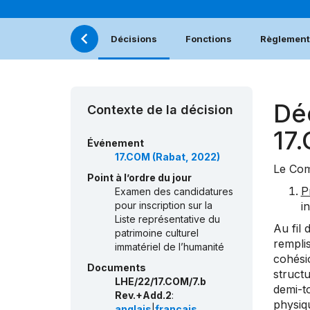
Décisions
Fonctions
Règlement 
Dé
Contexte de la décision
17
Événement
17.COM (Rabat, 2022)
Le Com
Point à l’ordre du jour
P
Examen des candidatures
pour inscription sur la
i
Liste représentative du
Au fil
patrimoine culturel
remplis
immatériel de l’humanité
cohési
Documents
structu
LHE/22/17.COM/7.b
demi-to
Rev.+Add.2
:
physiq
anglais
|
français