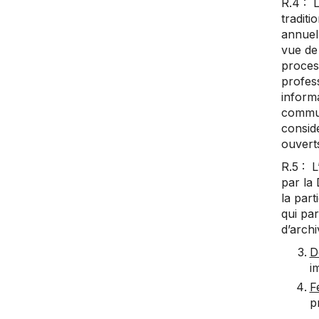
R.4 : L
traditi
annuel
vue de 
proces
profess
inform
commun
consid
ouverts
R.5 : L
par la 
la part
qui par
d’archi
D
i
Fé
p