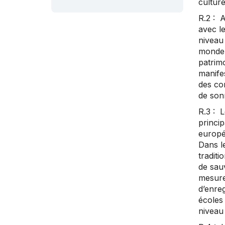
culture
R.2 : A
avec le
niveau 
monde 
patrimo
manife
des co
de son
R.3 : L
princip
europé
Dans l
tradit
de sau
mesures
d’enreg
écoles 
niveau 