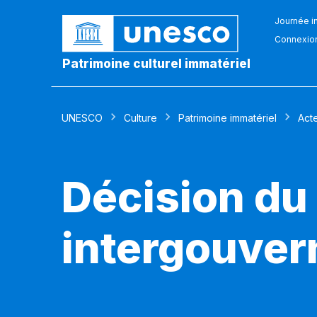
Journée in
Connexio
Patrimoine culturel immatériel
UNESCO
Culture
Patrimoine immatériel
Act
Décision du
intergouver