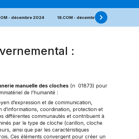
COM - décembre 2024
18.COM - décembre 2023
17.COM
vernemental :
nnerie manuelle des cloches
(n 01873) pour
immatériel de l’humanité :
moyen d’expression et de communication,
 d’informations, coordination, protection et
es différentes communautés et contribuent à
minés par le type de cloche (carillon, cloche
urs, ainsi que par les caractéristiques
ffrois. Ces éléments convergent pour créer un