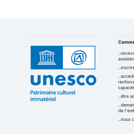
Comme
...recev
assista
...inscr
...accéd
renforc
capacit
...être 
...deman
de l'em
...nous 