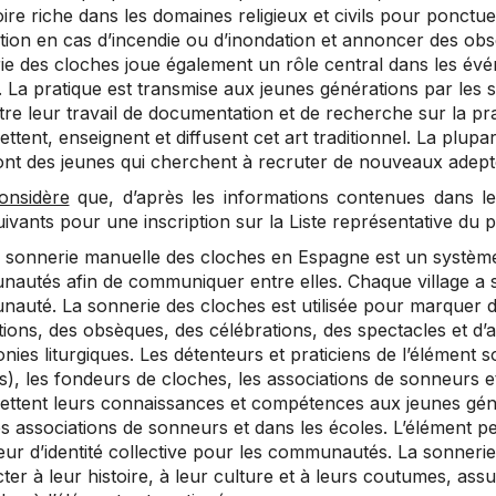
ire riche dans les domaines religieux et civils pour ponctue
tion en cas d’incendie ou d’inondation et annoncer des obs
ie des cloches joue également un rôle central dans les évén
. La pratique est transmise aux jeunes générations par les 
tre leur travail de documentation et de recherche sur la pr
ttent, enseignent et diffusent cet art traditionnel. La plupa
sont des jeunes qui cherchent à recruter de nouveaux adepte
onsidère
que, d’après les informations contenues dans le d
uivants pour une inscription sur la Liste représentative du p
La sonnerie manuelle des cloches en Espagne est un systèm
autés afin de communiquer entre elles. Chaque village a se
auté. La sonnerie des cloches est utilisée pour marquer 
ions, des obsèques, des célébrations, des spectacles et d’a
ies liturgiques. Les détenteurs et praticiens de l’élément 
), les fondeurs de cloches, les associations de sonneurs et
ettent leurs connaissances et compétences aux jeunes géné
s associations de sonneurs et dans les écoles. L’élément pe
ur d’identité collective pour les communautés. La sonnerie 
er à leur histoire, à leur culture et à leurs coutumes, ass