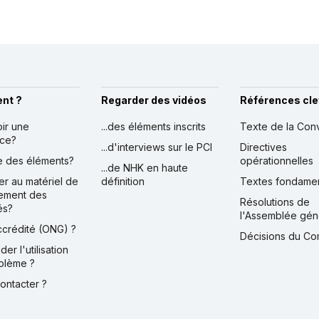
nt ?
Regarder des vidéos
Références cle
oir une
...des éléments inscrits
Texte de la Con
nce?
...d'interviews sur le PCI
Directives
ire des éléments?
opérationnelles
...de NHK en haute
er au matériel de
définition
Textes fondame
ement des
Résolutions de
és?
l'Assemblée gén
accrédité (ONG) ?
Décisions du Co
der l'utilisation
blème ?
contacter ?