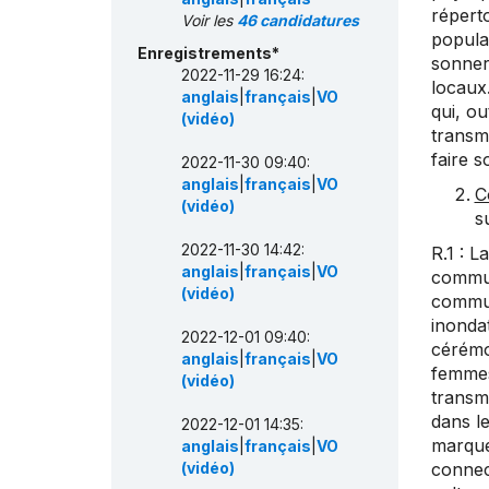
réperto
Voir les
46 candidatures
popula
Enregistrements*
sonner
2022-11-29 16:24:
locaux
anglais
|
français
|
VO
qui, ou
(vidéo)
transme
faire 
2022-11-30 09:40:
anglais
|
français
|
VO
C
(vidéo)
s
2022-11-30 14:42:
R.1 : 
anglais
|
français
|
VO
commun
(vidéo)
commun
inondat
2022-12-01 09:40:
cérémon
anglais
|
français
|
VO
femmes
(vidéo)
transm
dans le
2022-12-01 14:35:
marque
anglais
|
français
|
VO
(vidéo)
connect