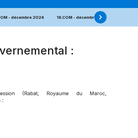
COM - décembre 2024
18.COM - décembre 2023
17.COM
vernemental :
ession (Rabat, Royaume du Maroc,
 :