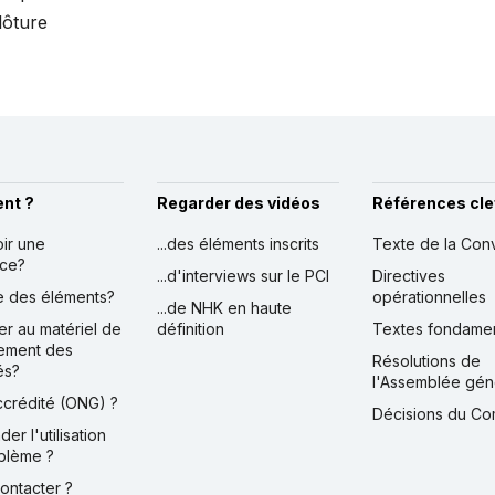
lôture
nt ?
Regarder des vidéos
Références cle
oir une
...des éléments inscrits
Texte de la Con
nce?
...d'interviews sur le PCI
Directives
ire des éléments?
opérationnelles
...de NHK en haute
er au matériel de
définition
Textes fondame
ement des
Résolutions de
és?
l'Assemblée gén
accrédité (ONG) ?
Décisions du Co
der l'utilisation
blème ?
contacter ?