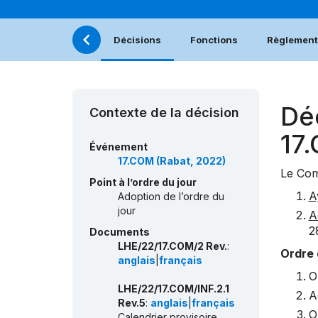
Décisions
Fonctions
Règlement 
Dé
Contexte de la décision
17
Événement
17.COM (Rabat, 2022)
Le Com
Point à l’ordre du jour
A
Adoption de l’ordre du
jour
A
2
Documents
LHE/22/17.COM/2 Rev.
:
Ordre 
anglais
|
français
O
LHE/22/17.COM/INF.2.1
A
Rev.5
:
anglais
|
français
O
Calendrier provisoire