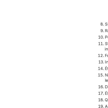
S
R
P
S
i
F
I
É
N
l
D
É
Q
A