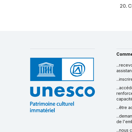
C
Comme
...recev
assista
...inscr
...accéd
renforc
capacit
...être 
...deman
de l'em
...nous 