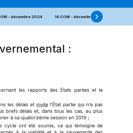
COM - décembre 2024
18.COM - décembre 2023
17.COM
vernemental :
ernant les rapports des États parties et le
ns les délais et
invite
l’État partie qui n’a pas
s brefs délais et, dans tous les cas, au plus
iner à sa quatorzième session en 2019 ;
e cycle ont été soumis, ce qui témoigne de
ernés à la viabilité et à la sauvegarde des