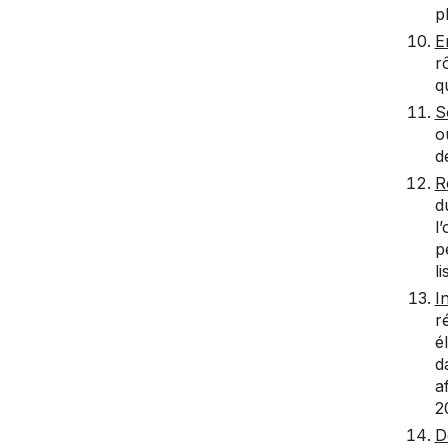
p
E
r
q
S
o
d
R
d
l
p
l
I
r
é
d
a
2
D