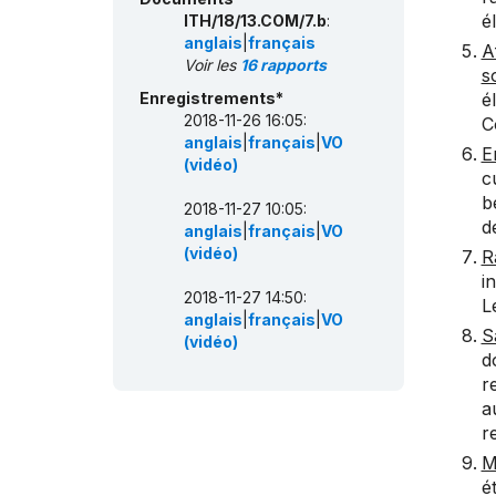
é
ITH/18/13.COM/7.b
:
anglais
|
français
A
Voir les
16 rapports
s
Enregistrements*
é
2018-11-26 16:05:
C
anglais
|
français
|
VO
E
(vidéo)
c
b
2018-11-27 10:05:
d
anglais
|
français
|
VO
(vidéo)
R
i
2018-11-27 14:50:
L
anglais
|
français
|
VO
S
(vidéo)
d
r
a
r
M
é