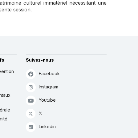
 patrimoine culturel immatériel nécessitant une
sente session.
fs
Suivez-nous
vention
Facebook
Instagram
ntaux
Youtube
érale
𝕏
mité
Linkedin