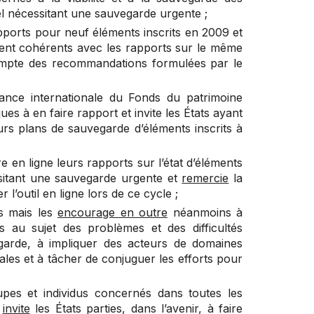
iel nécessitant une sauvegarde urgente ;
apports pour neuf éléments inscrits en 2009 et
oient cohérents avec les rapports sur le même
compte des recommandations formulées par le
tance internationale du Fonds du patrimoine
ques à en faire rapport et
invite
les États ayant
rs plans de sauvegarde d’éléments inscrits à
re en ligne leurs rapports sur l’état d’éléments
essitant une sauvegarde urgente et
remercie
la
 l’outil en ligne lors de ce cycle ;
és mais les
encourage en outre
néanmoins à
 au sujet des problèmes et des difficultés
arde, à impliquer des acteurs de domaines
les et à tâcher de conjuguer les efforts pour
pes et individus concernés dans toutes les
t
invite
les États parties, dans l’avenir, à faire