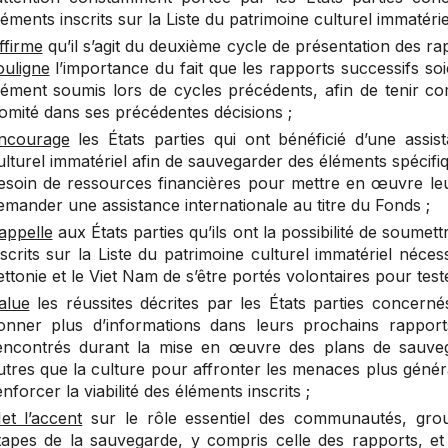
léments inscrits sur la Liste du patrimoine culturel immatér
ffirme
qu’il s’agit du deuxième cycle de présentation des r
ouligne
l’importance du fait que les rapports successifs s
lément soumis lors de cycles précédents, afin de tenir 
omité dans ses précédentes décisions ;
ncourage
les États parties qui ont bénéficié d’une assis
ulturel immatériel afin de sauvegarder des éléments spécifi
esoin de ressources financières pour mettre en œuvre leu
emander une assistance internationale au titre du Fonds ;
appelle
aux États parties qu’ils ont la possibilité de soumett
nscrits sur la Liste du patrimoine culturel immatériel néc
ettonie et le Viet Nam de s’être portés volontaires pour tester
alue
les réussites décrites par les États parties concern
onner plus d’informations dans leurs prochains rapports
encontrés durant la mise en œuvre des plans de sauveg
utres que la culture pour affronter les menaces plus généra
enforcer la viabilité des éléments inscrits ;
et l’accent
sur le rôle essentiel des communautés, grou
tapes de la sauvegarde, y compris celle des rapports, e