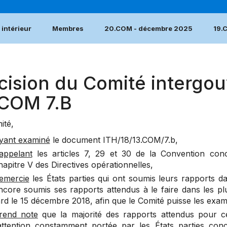
intérieur
Membres
20.COM - décembre 2025
19.
cision du Comité intergou
.COM 7.B
ité,
yant examiné
le document
ITH/18/13.COM/7.b
,
appelant
les articles 7, 29 et 30 de la Convention conc
hapitre V des Directives opérationnelles,
emercie
les États parties qui ont soumis leurs rapports da
ncore soumis ses rapports attendus à le faire dans les plu
ard le 15 décembre 2018, afin que le Comité puisse les exam
rend note
que la majorité des rapports attendus pour c
’attention constamment portée par les États parties conc