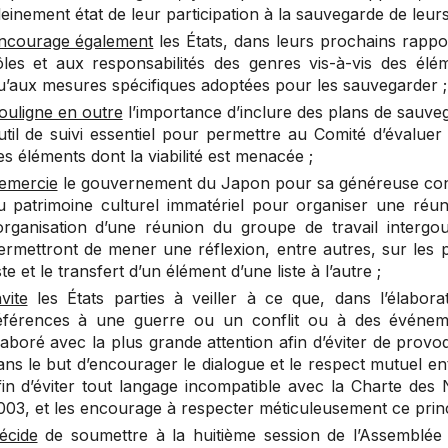
leinement état de leur participation à la sauvegarde de leurs
ncourage également
les États, dans leurs prochains rappor
ôles et aux responsabilités des genres vis-à-vis des élém
u’aux mesures spécifiques adoptées pour les sauvegarder ;
ouligne en outre
l’importance d’inclure des plans de sauveg
util de suivi essentiel pour permettre au Comité d’évaluer 
es éléments dont la viabilité est menacée ;
emercie
le gouvernement du Japon pour sa généreuse cont
u patrimoine culturel immatériel pour organiser une réuni
’organisation d’une réunion du groupe de travail intergo
ermettront de mener une réflexion, entre autres, sur les 
iste et le transfert d’un élément d’une liste à l’autre ;
nvite
les États parties à veiller à ce que, dans l’élabor
éférences à une guerre ou un conflit ou à des événement
laboré avec la plus grande attention afin d’éviter de pro
ans le but d’encourager le dialogue et le respect mutuel en
fin d’éviter tout langage incompatible avec la Charte des
003, et les encourage à respecter méticuleusement ce princip
écide
de soumettre à la huitième session de l’Assemblée