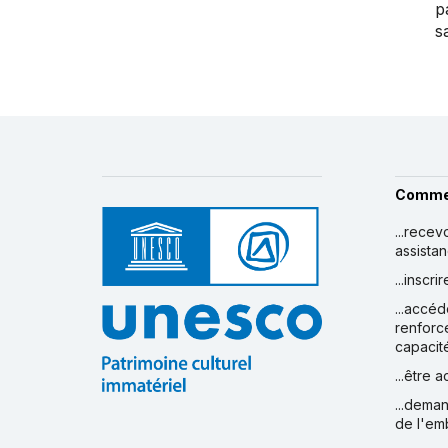
p
s
Comme
...recev
assista
...inscr
...accéd
renforc
capacit
...être 
...deman
de l'em