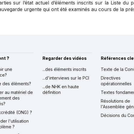
arties sur l’état actuel d’éléments inscrits sur la Liste du
auvegarde urgente qui ont été examinés au cours de la pré
nt ?
Regarder des vidéos
Références cle
oir une
...des éléments inscrits
Texte de la Con
nce?
...d'interviews sur le PCI
Directives
ire des éléments?
opérationnelles
...de NHK en haute
er au matériel de
définition
Textes fondame
ement des
Résolutions de
és?
l'Assemblée gén
accrédité (ONG) ?
Décisions du Co
der l'utilisation
blème ?