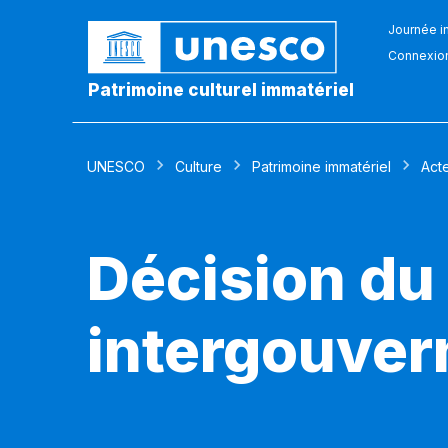
Journée in
Connexio
Patrimoine culturel immatériel
UNESCO
Culture
Patrimoine immatériel
Act
Décision du
intergouver