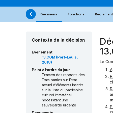
Décisions
Fonctions
Règlement 
Dé
Contexte de la décision
13
Événement
13.COM (Port-Louis,
Le Com
2018)
A
Point à l’ordre du jour
Examen des rapports des
R
États parties sur l’état
c
actuel d’éléments inscrits
R
sur la Liste du patrimoine
e
culturel immatériel
t
nécessitant une
sauvegarde urgente
P
l
Documents