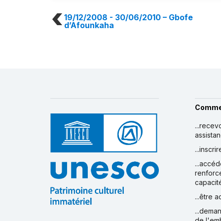
19/12/2008 - 30/06/2010
– Gbofe
d’Afounkaha
Comme
...recev
assista
...inscr
...accéd
renforc
capacit
...être 
...deman
de l'em