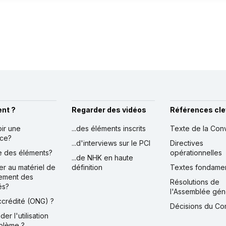
nt ?
Regarder des vidéos
Références cle
oir une
...des éléments inscrits
Texte de la Con
nce?
...d'interviews sur le PCI
Directives
ire des éléments?
opérationnelles
...de NHK en haute
er au matériel de
définition
Textes fondame
ement des
Résolutions de
és?
l'Assemblée gén
accrédité (ONG) ?
Décisions du Co
der l'utilisation
blème ?