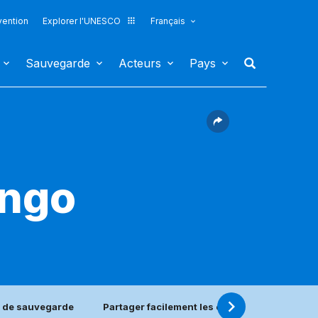
vention
Explorer l'UNESCO
Français
Sauvegarde
Acteurs
Pays
ango
 de sauvegarde
Partager facilement les expériences de sau