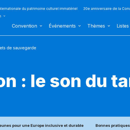
ternationale du patrimoine culturel immatériel
20e anniversaire de la Con
n
Convention
Événements
Thèmes
Listes
jets de sauvegarde
n : le son du t
jeunes pour une Europe inclusive et durable
Bonnes pratiques