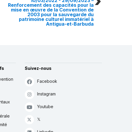
10/03/2022 - 29/09/2023
–
Renforcement des capacités pour la
mise en œuvre de la Convention de
2003 pour la sauvegarde du
patrimoine culturel immatériel à
Antigua-et-Barbuda
fs
Suivez-nous
vention
Facebook
Instagram
ntaux
Youtube
érale
𝕏
mité
Linkedin