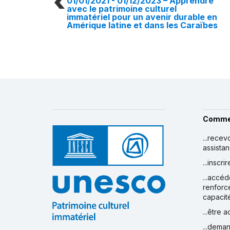
01/01/2021 - 01/12/2023
– Apprendre
avec le patrimoine culturel
immatériel pour un avenir durable en
Amérique latine et dans les Caraïbes
Comme
...recev
assista
...inscr
...accéd
renforc
capacit
...être 
...deman