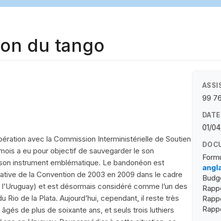
son du tango
ASSI
99 7
DATE
01/04
ération avec la Commission Interministérielle de Soutien
DOCU
mois a eu pour objectif de sauvegarder le son
Formu
n, son instrument emblématique. Le bandonéon est
angl
entative de la Convention de 2003 en 2009 dans le cadre
Budge
et l’Uruguay) et est désormais considéré comme l’un des
Rapp
 Rio de la Plata. Aujourd’hui, cependant, il reste très
Rappo
Rappo
âgés de plus de soixante ans, et seuls trois luthiers