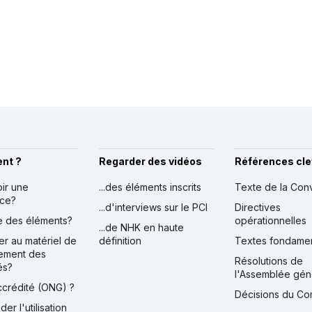
nt ?
Regarder des vidéos
Références cle
oir une
...des éléments inscrits
Texte de la Con
nce?
...d'interviews sur le PCI
Directives
ire des éléments?
opérationnelles
...de NHK en haute
er au matériel de
définition
Textes fondame
ement des
Résolutions de
és?
l'Assemblée gén
accrédité (ONG) ?
Décisions du Co
der l'utilisation