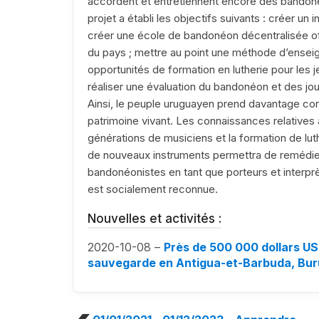
accordent et entretiennent encore des bandoné
projet a établi les objectifs suivants : créer un
créer une école de bandonéon décentralisée off
du pays ; mettre au point une méthode d’ense
opportunités de formation en lutherie pour les je
réaliser une évaluation du bandonéon et des j
Ainsi, le peuple uruguayen prend davantage co
patrimoine vivant. Les connaissances relative
générations de musiciens et la formation de lut
de nouveaux instruments permettra de remédie
bandonéonistes en tant que porteurs et interprèt
est socialement reconnue.
Nouvelles et activités :
2020-10-08 –
Près de 500 000 dollars US
sauvegarde en Antigua-et-Barbuda, Bur