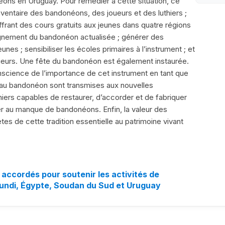
ons en Uruguay. Pour remédier à cette situation, ce
 inventaire des bandonéons, des joueurs et des luthiers ;
rant des cours gratuits aux jeunes dans quatre régions
ignement du bandonéon actualisée ; générer des
unes ; sensibiliser les écoles primaires à l’instrument ; et
oueurs. Une fête du bandonéon est également instaurée.
nscience de l’importance de cet instrument en tant que
s au bandonéon sont transmises aux nouvelles
hiers capables de restaurer, d’accorder et de fabriquer
r au manque de bandonéons. Enfin, la valeur des
es de cette tradition essentielle au patrimoine vivant
 accordés pour soutenir les activités de
undi, Égypte, Soudan du Sud et Uruguay