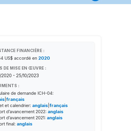
STANCE FINANCIÈRE :
64 US$
accordé en
2020
S DE MISE EN ŒUVRE :
/2020 - 25/10/2023
MENTS :
laire de demande ICH-04:
ais
|
français
t et calendrier:
anglais
|
français
ort d’avancement 2022:
anglais
rt d’avancement 2021:
anglais
rt final:
anglais