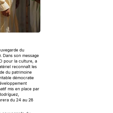
auvegarde du
CO. Dans son message
 pour la culture, a
ériel reconnaît les
rde du patrimoine
éritable démocratie
 développement
matif mis en place par
Rodríguez,
rera du 24 au 28