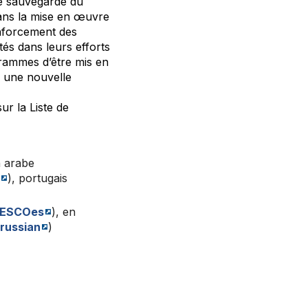
de sauvegarde du
 dans la mise en œuvre
enforcement des
és dans leurs efforts
rammes d’être mis en
e une nouvelle
r la Liste de
n arabe
), portugais
ESCOes
), en
ussian
)