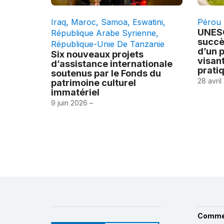
Iraq
,
Maroc
,
Samoa
,
Eswatini
,
Pérou
UNESC
République Arabe Syrienne
,
succè
République-Unie De Tanzanie
d’un p
Six nouveaux projets
visan
d’assistance internationale
pratiq
soutenus par le Fonds du
28 avril
patrimoine culturel
immatériel
9 juin 2026 –
Comme