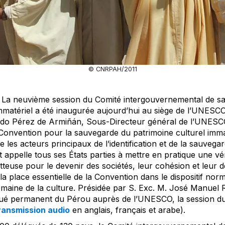
© CNRPAH/2011
La neuvième session du Comité intergouvernemental de s
immatériel a été inaugurée aujourd’hui au siège de l’UNES
edo Pérez de Armiñán, Sous-Directeur général de l’UNESCO
 Convention pour la sauvegarde du patrimoine culturel immat
s acteurs principaux de l’identification et de la sauvega
et appelle tous ses États parties à mettre en pratique une v
etteuse pour le devenir des sociétés, leur cohésion et leur
la place essentielle de la Convention dans le dispositif nor
aine de la culture. Présidée par S. Exc. M. José Manuel 
é permanent du Pérou auprès de l’UNESCO, la session du
ransmission audio
en anglais, français et arabe).