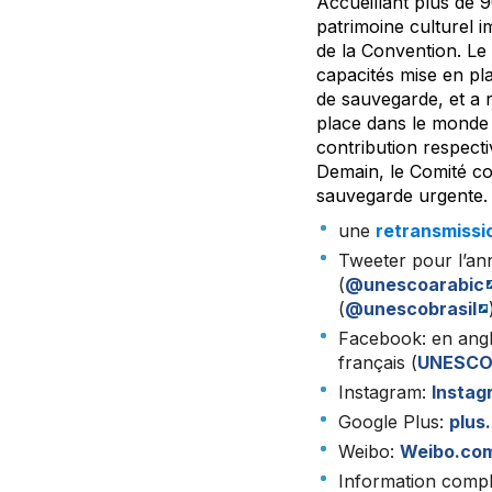
Accueillant plus de 
patrimoine culturel i
de la Convention. Le 
capacités mise en pl
de sauvegarde, et a 
place dans le monde 
contribution respect
Demain, le Comité co
sauvegarde urgente. 
une
retransmissio
Tweeter pour l’ann
(
@unescoarabic
(
@unescobrasil
Facebook: en angl
français (
UNESCO
Instagram:
Insta
Google Plus:
plus
Weibo:
Weibo.co
Information compl