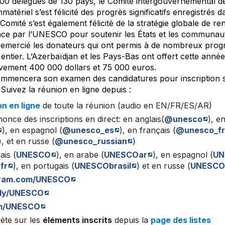
900 délégués de 130 pays, le Comité intergouvernemental 
mmatériel s’est félicité des progrès significatifs enregistrés
Comité s’est également félicité de la stratégie globale de r
ace par l’UNESCO pour soutenir les États et les communaut
remercié les donateurs qui ont permis à de nombreux prog
entier. L’Azerbaïdjan et les Pays-Bas ont offert cette anné
ivement 400 000 dollars et 75 000 euros.
mmencera son examen des candidatures pour inscription su
Suivez la réunion en ligne depuis :
n en ligne
de toute la réunion (audio en EN/FR/ES/AR)
once des inscriptions en direct: en anglais(
@unesco
), e
), en espagnol (
@unesco_es
), en français (
@unesco_fr
), et en russe (
@unesco_russian
)
ais (
UNESCO
), en arabe (
UNESCOar
), en espagnol (
UN
fr
), en portugais (
UNESCObrasil
) et en russe (
UNESCOr
gram.com/UNESCO
.ly/UNESCO
m/UNESCO
ète sur les
éléments inscrits
depuis la
page des listes