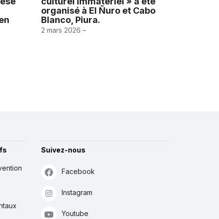
hèse
culturel immatériel » a été
organisé à El Ñuro et Cabo
 en
Blanco, Piura.
2 mars 2026 –
fs
Suivez-nous
vention
Facebook
Instagram
ntaux
Youtube