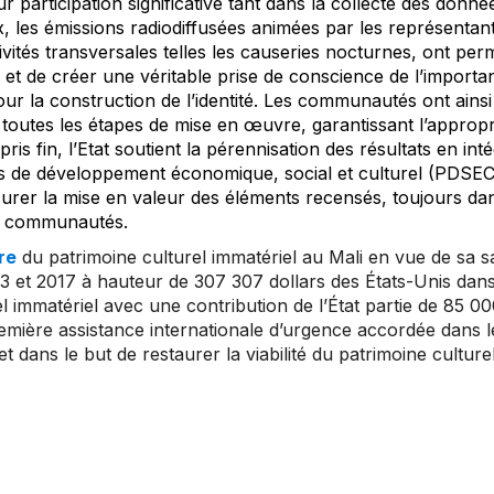
r participation significative tant dans la collecte des donné
, les émissions radiodiffusées animées par les représent
tivités transversales telles les causeries nocturnes, ont per
l et de créer une véritable prise de conscience de l’import
our la construction de l’identité. Les communautés ont ainsi 
 toutes les étapes de mise en œuvre, garantissant l’appropri
 pris fin, l’Etat soutient la pérennisation des résultats en int
de développement économique, social et culturel (PDSEC) 
assurer la mise en valeur des éléments recensés, toujours dan
s communautés.
re
du patrimoine culturel immatériel au Mali en vue de sa 
13 et 2017 à hauteur de 307 307 dollars des États-Unis dan
l immatériel avec une contribution de l’État partie de 85 00
 première assistance internationale d’urgence accordée dans l
 dans le but de restaurer la viabilité du patrimoine culture