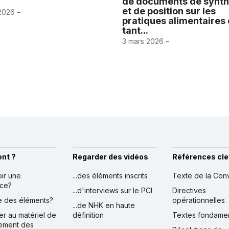
de documents de synt
et de position sur les
2026 –
pratiques alimentaires
tant...
3 mars 2026 –
nt ?
Regarder des vidéos
Références cle
oir une
...des éléments inscrits
Texte de la Con
nce?
...d'interviews sur le PCI
Directives
ire des éléments?
opérationnelles
...de NHK en haute
er au matériel de
définition
Textes fondame
ement des