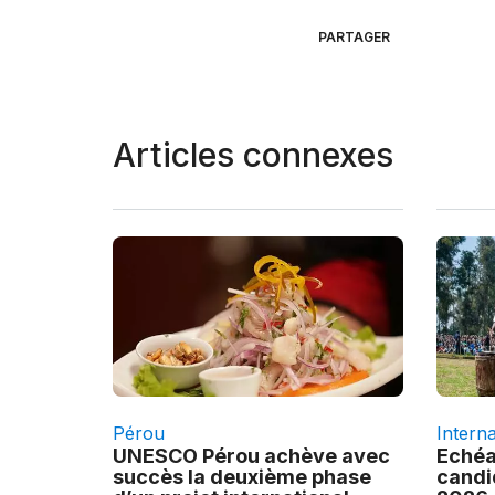
PARTAGER
Articles connexes
Pérou
Interna
UNESCO Pérou achève avec
Echéa
succès la deuxième phase
candi