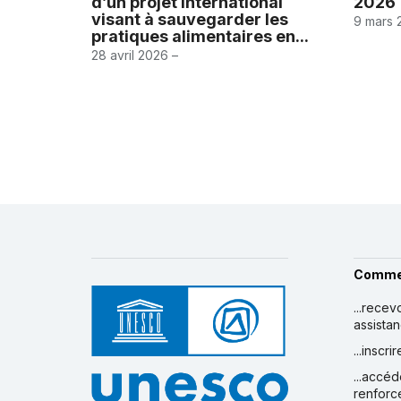
d’un projet international
2026
visant à sauvegarder les
9 mars 
pratiques alimentaires en...
28 avril 2026 –
Comme
...recev
assista
...inscr
...accéd
renforc