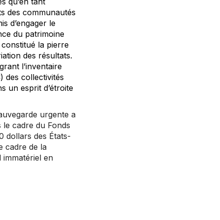
es qu’en tant
ants des communautés
mis d’engager le
ance du patrimoine
constitué la pierre
ation des résultats.
égrant l’inventaire
des collectivités
s un esprit d’étroite
sauvegarde urgente a
s le cadre du Fonds
0 dollars des États-
e cadre de la
l immatériel en