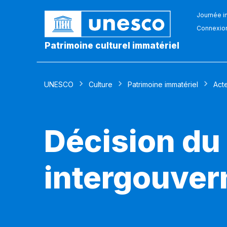
Journée in
Connexio
Patrimoine culturel immatériel
UNESCO
Culture
Patrimoine immatériel
Act
Décision du
intergouver