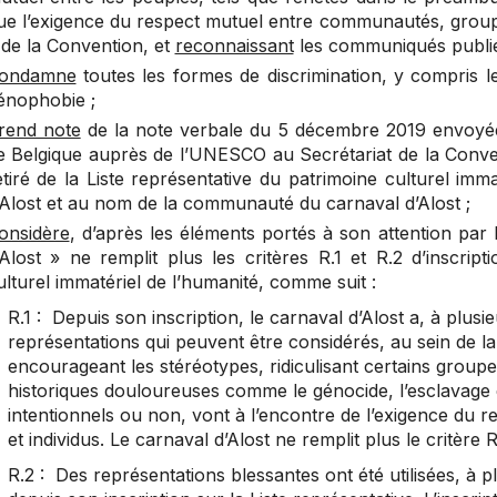
ue l’exigence du respect mutuel entre communautés, groupes e
 de la Convention, et
reconnaissant
les communiqués publié
ondamne
toutes les formes de discrimination, y compris le 
énophobie ;
rend note
de la note verbale du 5 décembre 2019 envoyé
e Belgique auprès de l’UNESCO au Secrétariat de la Conven
etiré de la Liste représentative du patrimoine culturel imma
’Alost et au nom de la communauté du carnaval d’Alost ;
onsidère
, d’après les éléments portés à son attention par 
’Alost » ne remplit plus les critères R.1 et R.2 d’inscript
ulturel immatériel de l’humanité, comme suit :
R.1 : Depuis son inscription, le carnaval d’Alost a, à plus
représentations qui peuvent être considérés, au sein de
encourageant les stéréotypes, ridiculisant certains groupe
historiques douloureuses comme le génocide, l’esclavage 
intentionnels ou non, vont à l’encontre de l’exigence du
et individus. Le carnaval d’Alost ne remplit plus le critère R
R.2 : Des représentations blessantes ont été utilisées, à p