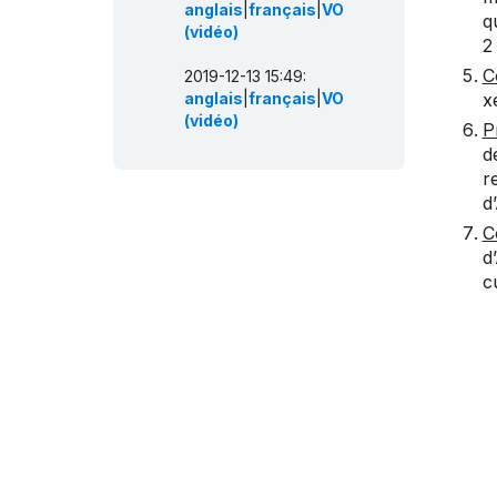
anglais
|
français
|
VO
q
(vidéo)
2
C
2019-12-13 15:49:
anglais
|
français
|
VO
x
(vidéo)
P
d
r
d
C
d
c