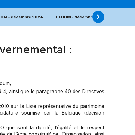
COM - décembre 2024
18.COM - décembre 2023
17.COM
vernemental :
ndum
,
R 4
, ainsi que le paragraphe 40 des Directives
2010 sur la Liste représentative du patrimoine
didature soumise par la Belgique (
décision
que sont la dignité, l’égalité et le respect
 de l’Acte constitutif de l’Organisation, ainsi