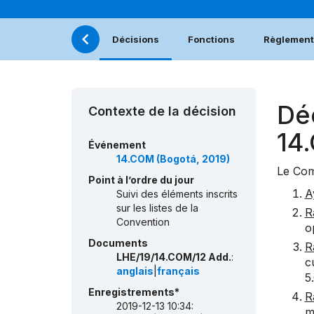
Décisions
Fonctions
Règlement 
Dé
Contexte de la décision
14
Événement
14.COM (Bogotá, 2019)
Le Com
Point à l’ordre du jour
A
Suivi des éléments inscrits
sur les listes de la
R
Convention
o
Documents
R
LHE/19/14.COM/12 Add.
:
c
anglais
|
français
5
Enregistrements*
R
2019-12-13 10:34:
m