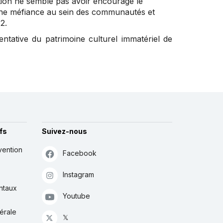
iption ne semble pas avoir encouragé le
une méfiance au sein des communautés et
2.
entative du patrimoine culturel immatériel de
fs
Suivez-nous
vention
Facebook
Instagram
ntaux
Youtube
érale
𝕏