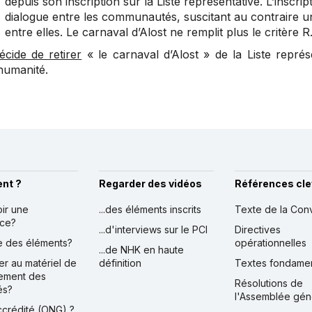
depuis son inscription sur la Liste représentative. L’inscr
dialogue entre les communautés, suscitant au contraire 
entre elles. Le carnaval d’Alost ne remplit plus le critère R.
écide de retirer
« le carnaval d’Alost » de la Liste représ
’humanité.
nt ?
Regarder des vidéos
Références cle
oir une
...des éléments inscrits
Texte de la Con
nce?
...d'interviews sur le PCI
Directives
ire des éléments?
opérationnelles
...de NHK en haute
er au matériel de
définition
Textes fondame
ement des
Résolutions de
és?
l'Assemblée gén
accrédité (ONG) ?