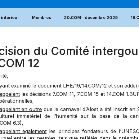
intérieur
Membres
20.COM - décembre 2025
19.
cision du Comité intergou
.COM 12
ité,
yant examiné
le document
LHE/19/14.COM/12 et son adde
appelant
les décisions
7.COM 11
,
7.COM 15
et
14.COM 1.BU
pérationnelles,
appelant en outre
que le carnaval d’Alost a été inscrit en 
ulturel immatériel de l’humanité sur la base de la can
.COM 6.3
),
appelant également
les principes fondateurs de l’UNESCO 
utuel entre les peuples, tels que reflétés dans le préambule