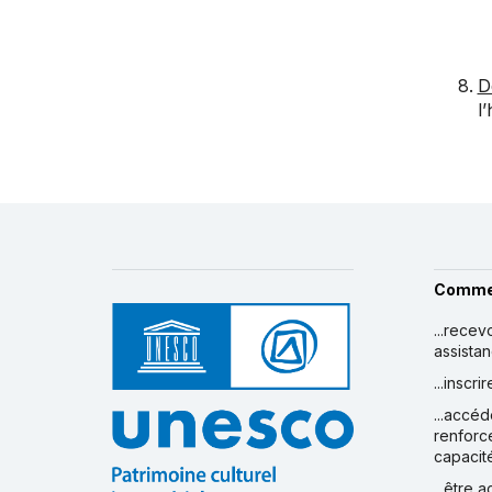
D
l
Comme
...recev
assista
...inscr
...accéd
renforc
capacit
...être 