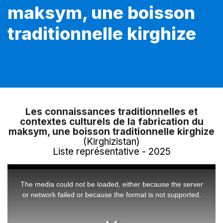
maksym, une boisson
traditionnelle kirghize
Les connaissances traditionnelles et
contextes culturels de la fabrication du
maksym, une boisson traditionnelle kirghize
(Kirghizistan)
Liste représentative - 2025
This
is
a
The media could not be loaded, either because the server
modal
window.
or network failed or because the format is not supported.