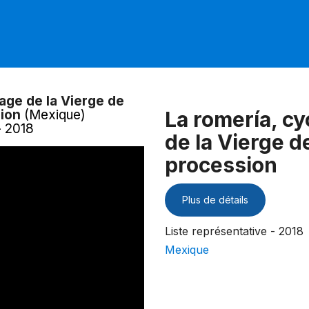
nage de la Vierge de
ion
(Mexique)
La romería, cy
- 2018
de la Vierge 
procession
Plus de détails
Liste représentative - 2018
Mexique