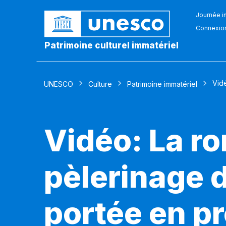
Journée in
Connexio
Patrimoine culturel immatériel
Vid
UNESCO
Culture
Patrimoine immatériel
Vidéo: La ro
pèlerinage 
portée en p