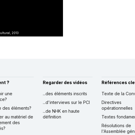
ltural, 2013
nt ?
Regarder des vidéos
Références cle
oir une
...des éléments inscrits
Texte de la Con
nce?
...d'interviews sur le PCI
Directives
ire des éléments?
opérationnelles
...de NHK en haute
er au matériel de
définition
Textes fondame
ement des
Résolutions de
és?
l'Assemblée gén