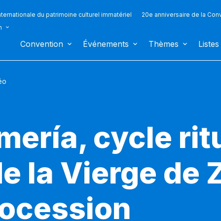
ternationale du patrimoine culturel immatériel
20e anniversaire de la Con
n
Convention
Événements
Thèmes
Listes
éo
mería, cycle rit
de la Vierge de
rocession