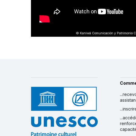
© Kaniwá Comunicación y Patrimonio Cu
Comme
...recev
assista
...inscr
...accéd
renforc
capacit