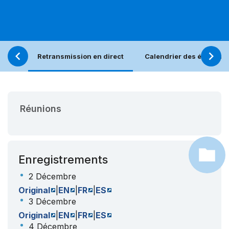
Retransmission en direct
Calendrier des événeme
Réunions
Enregistrements
2 Décembre
Original
|
EN
|
FR
|
ES
3 Décembre
Original
|
EN
|
FR
|
ES
4 Décembre