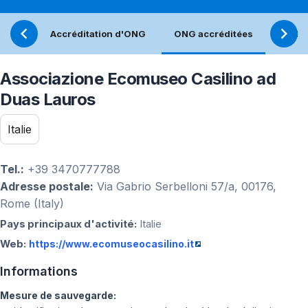
Accréditation d'ONG
ONG accréditées
Réfle
Associazione Ecomuseo Casilino ad
Duas Lauros
Italie
Tel.:
+39 3470777788
Adresse postale:
Via Gabrio Serbelloni 57/a, 00176,
Rome (Italy)
Pays principaux d'activité:
Italie
Web:
https://www.ecomuseocasilino.it
Informations
Mesure de sauvegarde: