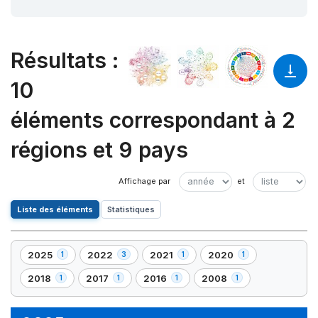
Résultats
:
10
éléments correspondant à 2
régions et 9 pays
Liste des éléments
Statistiques
2025
2022
2021
2020
1
3
1
1
,
,
,
,
1
3
1
1
2018
2017
2016
2008
1
1
1
1
,
,
,
,
élément(s)
élément(s)
élément(s)
élément(s)
1
1
1
1
élément(s)
élément(s)
élément(s)
élément(s)