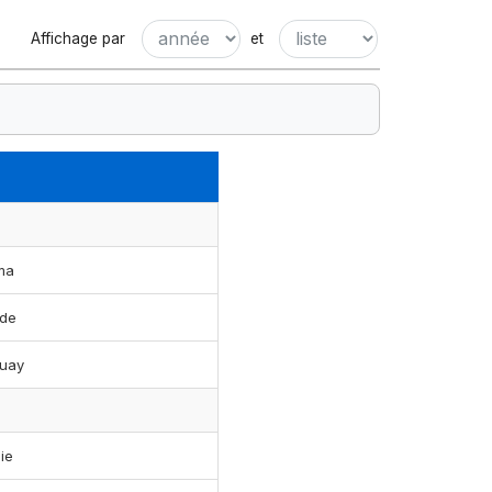
Affichage par
et
ma
ade
uay
ie