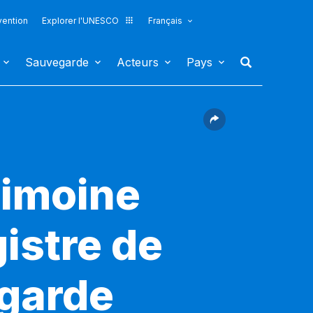
vention
Explorer l'UNESCO
Français
Sauvegarde
Acteurs
Pays
rimoine
gistre de
egarde