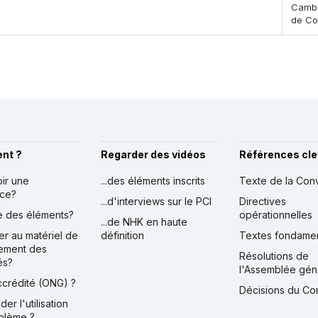
Cambo
de Co
nt ?
Regarder des vidéos
Références cle
oir une
...des éléments inscrits
Texte de la Con
nce?
...d'interviews sur le PCI
Directives
ire des éléments?
opérationnelles
...de NHK en haute
er au matériel de
définition
Textes fondame
ement des
Résolutions de
és?
l'Assemblée gén
accrédité (ONG) ?
Décisions du Co
der l'utilisation
blème ?