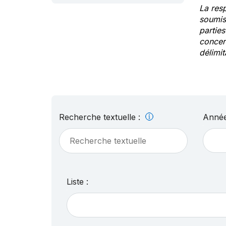
La res
soumis
partie
concern
délimit
Recherche textuelle :
Année
Liste :