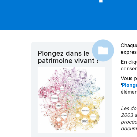
Chaque
expres
Plongez dans le
patrimoine vivant !
En cliq
consen
Vous po
‘
Plonge
élément
Les dos
2003 s
procédu
documen