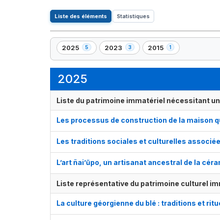
Liste des éléments
Statistiques
2025
2023
2015
5
3
1
,
,
,
5
3
1
élément(s)
élément(s)
élément(s)
2025
Liste du patrimoine immatériel nécessitant u
Les processus de construction de la maison q
Les traditions sociales et culturelles associé
L’art ñai’ũpo, un artisanat ancestral de la cér
Liste représentative du patrimoine culturel im
La culture géorgienne du blé : traditions et ritu