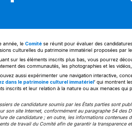
 année, le
Comité
se réunit pour évaluer des candidatures 
sions culturelles du patrimoine immatériel proposées par l
uant sur les éléments inscrits plus bas, vous pourrez décou
tement des communautés, les photographies et les vidéos, a
uvez aussi expérimenter une navigation interactive, concep
z dans le patrimoine culturel immatériel
’ qui montrent le
s inscrits et leur relation à la nature ou aux menaces qui 
siers de candidature soumis par les États parties sont publ
ur son site Internet, conformément au paragraphe 54 des Di
re de candidature ; en outre, les informations contenues da
ts de travail du Comité afin de garantir la transparence et 