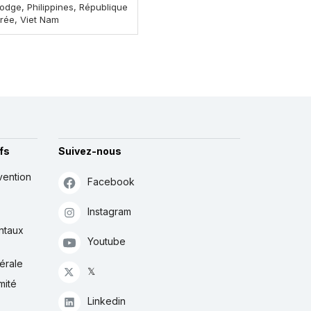
dge, Philippines, République
rée, Viet Nam
fs
Suivez-nous
vention
Facebook
Instagram
ntaux
Youtube
érale
𝕏
mité
Linkedin