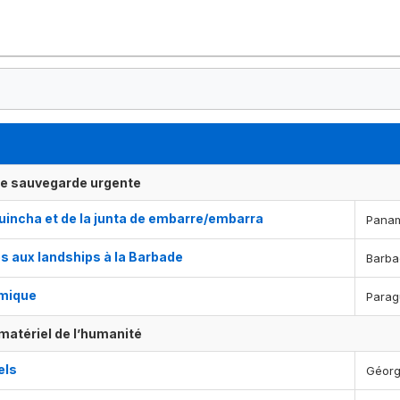
ne sauvegarde urgente
uincha et de la junta de embarre/embarra
Pana
es aux landships à la Barbade
Barb
amique
Parag
matériel de l’humanité
els
Géorg