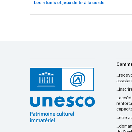
Les rituels et jeux de tir à la corde
Comme
...recev
assista
...inscr
...accéd
renforc
capacit
...être 
...deman
de l'em