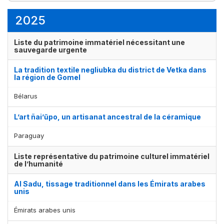
3
3
1
élément(s)
élément(s)
élément(s)
2025
Liste du patrimoine immatériel nécessitant une
sauvegarde urgente
La tradition textile negliubka du district de Vetka dans
la région de Gomel
Bélarus
L’art ñai’ũpo, un artisanat ancestral de la céramique
Paraguay
Liste représentative du patrimoine culturel immatériel
de l’humanité
Al Sadu, tissage traditionnel dans les Émirats arabes
unis
Émirats arabes unis