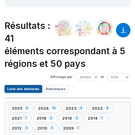
Résultats
:
41
éléments correspondant à 5
régions et 50 pays
Liste des éléments
Statistiques
2025
2024
2023
2022
6
10
4
8
,
,
,
,
6
10
4
8
2021
2018
2016
2014
1
2
2
1
,
,
,
,
élément(s)
élément(s)
élément(s)
élément(s)
1
2
2
1
2012
2010
2009
3
3
1
,
,
,
élément(s)
élément(s)
élément(s)
élément(s)