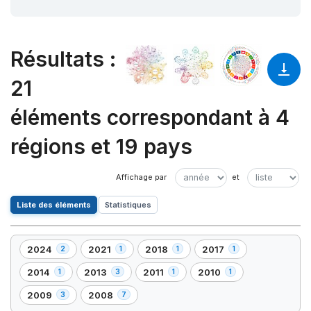
Résultats
:
21
éléments correspondant à 4
régions et 19 pays
Liste des éléments
Statistiques
2024
2021
2018
2017
2
1
1
1
,
,
,
,
2
1
1
1
2014
2013
2011
2010
1
3
1
1
,
,
,
,
élément(s)
élément(s)
élément(s)
élément(s)
1
3
1
1
2009
2008
3
7
,
,
élément(s)
élément(s)
élément(s)
élément(s)