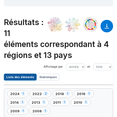
Résultats
:
11
éléments correspondant à 4
régions et 13 pays
Liste des éléments
Statistiques
2024
2022
2018
2016
1
2
1
1
,
,
,
,
1
2
1
1
2014
2013
2011
2010
1
1
1
1
,
,
,
,
élément(s)
élément(s)
élément(s)
élément(s)
1
1
1
1
2009
2008
1
1
,
,
élément(s)
élément(s)
élément(s)
élément(s)