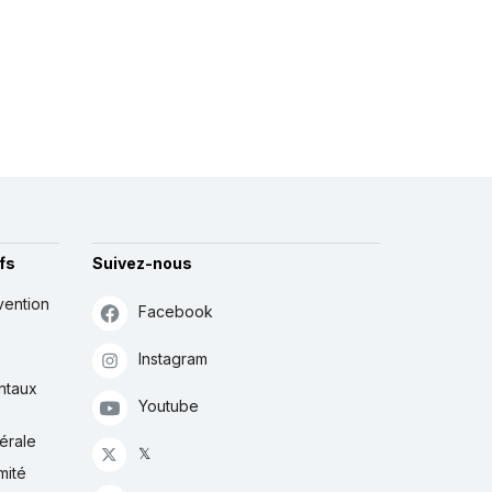
fs
Suivez-nous
vention
Facebook
Instagram
ntaux
Youtube
érale
𝕏
mité