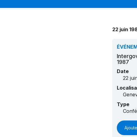
22 juin 19
ÉVÉNE
Intergo
1987
Date
22 jui
Localisa
Gene
Type
Confé
Ajoute