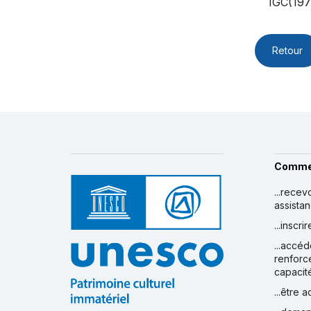
IGC(197
Retour
Comme
...recev
assista
...inscr
...accéd
renforc
capacit
...être 