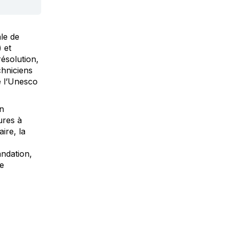
le de
 et
ésolution,
chniciens
de l’Unesco
on
ures à
ire, la
andation,
de