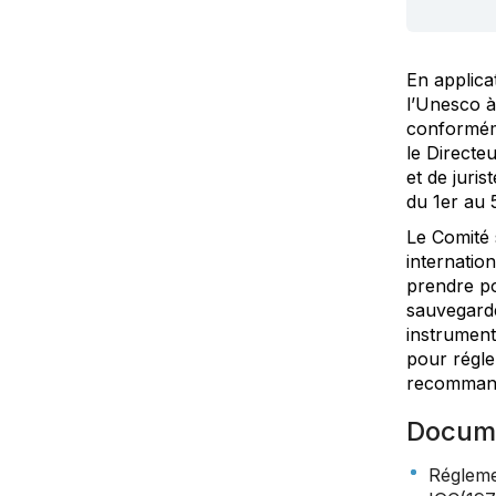
En applica
l’Unesco à
conforméme
le Directe
et de juris
du 1er au 5
Le Comité 
internatio
prendre po
sauvegarde
instrument
pour régle
recommanda
Docum
Régleme