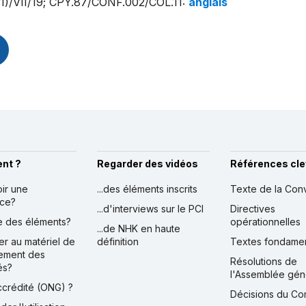
1)/VII/19; CPY.87/CONF.002/COL.11
:
anglais
nt ?
Regarder des vidéos
Références cle
oir une
...des éléments inscrits
Texte de la Con
nce?
...d'interviews sur le PCI
Directives
ire des éléments?
opérationnelles
...de NHK en haute
er au matériel de
définition
Textes fondame
ement des
Résolutions de
és?
l'Assemblée gén
accrédité (ONG) ?
Décisions du Co