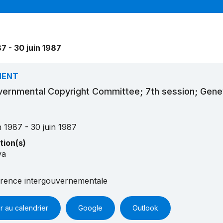
87 - 30 juin 1987
MENT
vernmental Copyright Committee; 7th session; Gene
n 1987 - 30 juin 1987
tion(s)
va
rence intergouvernementale
r au calendrier
Google
Outlook