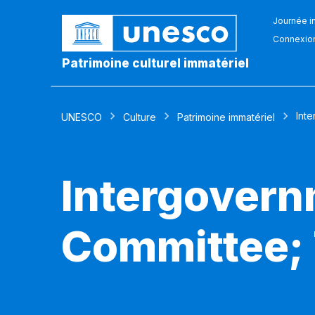
Journée in
Connexio
Patrimoine culturel immatériel
Inte
UNESCO
Culture
Patrimoine immatériel
Intergovern
Committee; 