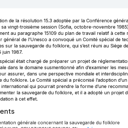
tion de la résolution 15.3 adoptée par la Conférence généra
 sa vingt-troisième session (Sofia, octobre-novembre 1985)
nt au paragraphe 15109 du plan de travail relatif à cette r
ur général de l’Unesco a convoqué un Comité spécial de te
tes sur la sauvegarde du folklore, qui s’est réuni au Siège 
 juin 1987.
spécial était chargé de préparer un projet de réglementati
nale dans le domaine susmentionné afin d’examiner les mes
ur assurer, dans une perspective mondiale et interdisciplina
 du folklore. Le Comité spécial a préconisé l’adoption d’un
 international qui pourrait prendre la forme d’une recomm
menter la sauvegarde du folklore, et il a adopté un projet 
tion à cet effet.
ents
ntation générale concernant la sauvegarde du folklore