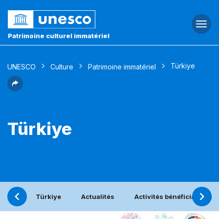
Togg
navi
Patrimoine culturel immatériel
Türkiye
UNESCO
Culture
Patrimoine immatériel
Türkiye
Türkiye
Actualités
Activités bénéficiant du 