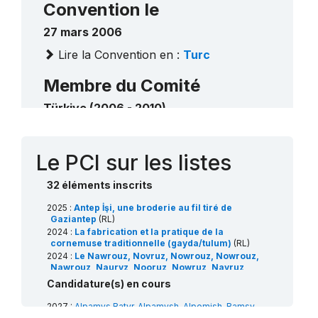
Convention le
2023
____
27 mars 2006
Le travail traditionnel de la pierre d’Ahlat
2022
Lire la Convention en :
Turc
____
Le langage sifflé
2017
Membre du Comité
____
Türkiye (2006 - 2010)
Türkiye (2014 - 2018)
Contact
Le PCI sur les listes
32 éléments inscrits
2025 :
Antep İşi, une broderie au fil tiré de
Gaziantep
(RL)
2024 :
La fabrication et la pratique de la
cornemuse traditionnelle (gayda/tulum)
(RL)
2024 :
Le Nawrouz, Novruz, Nowrouz, Nowrouz,
Nawrouz, Nauryz, Nooruz, Nowruz, Navruz,
Nevruz, Nowruz, Navruz
(RL)
Candidature(s) en cours
2023 :
L’Iftar/Eftari/Iftar/Iftor et ses traditions
socioculturelles
(RL)
2027 :
Alpamys Batyr, Alpamysh, Alpomish, Bamsy
2023 :
Les connaissances, méthodes et pratiques
Beyrek, Bey Boyrek
(RL)