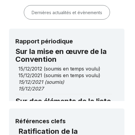
Dernières actualités et évènements
Rapport périodique
Sur la mise en œuvre de la
Convention
15/12/2012
(soumis en temps voulu)
15/12/2021
(soumis en temps voulu)
15/12/2021
(soumis)
15/12/2027
Sur des éléments de la liste
de sauvegarde urgente
Plus de détails
Les connaissances, méthodes et
Références clefs
pratiques traditionnelles associées à la
Ratification de la
culture de l’olive