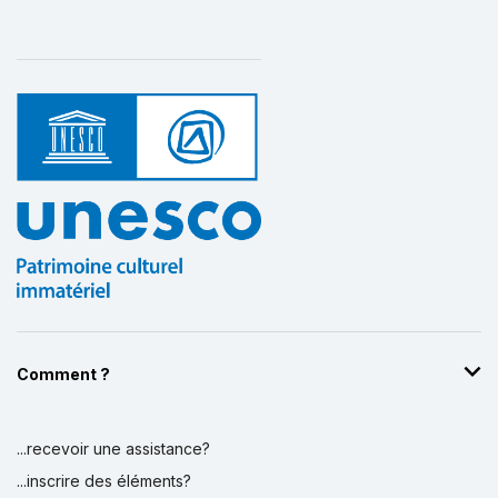
Kadın ve Demokrasi Vakfı (KADEM) -
TÜRKIYE
2013
Karagöz Derneği - TÜRKIYE
2017
Kültürel Araştırmalar Vakfı - TÜRKIYE
2002
Mim Sanat Derneği - TÜRKIYE
2015
Okçular Vakfı - TÜRKIYE
2012
Somut Olmayan Kültürel Miras Enstitüsü
Derneği - TÜRKIYE
2012
Comment ?
Uluslararasi Mevlana Vakfi - TÜRKIYE
1996
UNIMA Türkiye Millî Merkezi - TÜRKIYE
...recevoir une assistance?
1990
...inscrire des éléments?