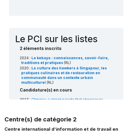
Le PCI sur les listes
2 éléments inscrits
2024 :
La kebaya : connaissances, savoir-faire,
traditions et pratiques
(RL)
2020 :
La culture des hawkers à Singapour, les
pratiques culinaires et de restauration en
communauté dans un contexte urbain
multiculturel
(RL)
Candidature(s) en cours
2027 :
Chingay: a street parade that showcases
multiculturalism, traditions and artistic displays of
communities
(RL)
Centre(s) de catégorie 2
Centre international d’information et de travail en