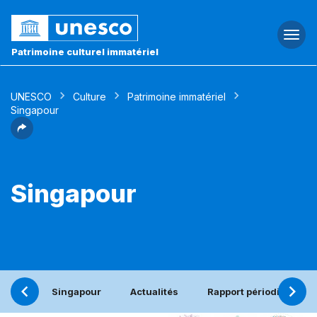
Togg
navi
Patrimoine culturel immatériel
UNESCO
Culture
Patrimoine immatériel
Singapour
Singapour
Singapour
Actualités
Rapport périodique