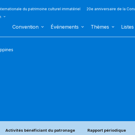
ternationale du patrimoine culturel immatériel
20e anniversaire de la Con
n
Convention
Événements
Thèmes
Listes
ippines
Activités bénéficiant du patronage
Rapport périodique