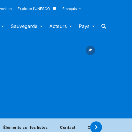
vention
Explorer l'UNESCO
Français
Sauvegarde
Acteurs
Pays
Éléments sur les listes
Contact
Centre(s) de catégorie