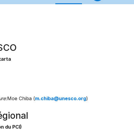
ESCO
karta
re:
Moe Chiba (
m.chiba@unesco.org
)
égional
n du PCI)