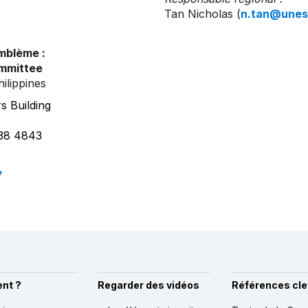
Tan Nicholas (
n.tan@unes
emblème :
ommittee
ilippines
s Building
838 4843
e
nt ?
Regarder des vidéos
Références cle