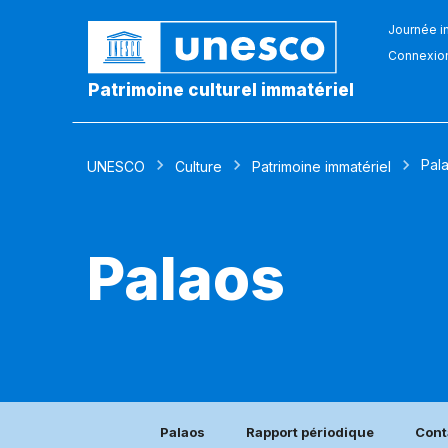
Journée in
Connexio
Patrimoine culturel immatériel
Pal
UNESCO
Culture
Patrimoine immatériel
Palaos
Palaos
Rapport périodique
Cont