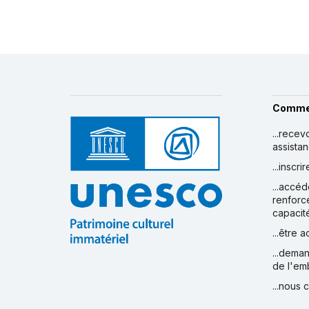
Comme
...recev
assista
...inscr
...accéd
renforc
capacit
...être 
...deman
de l'em
...nous 