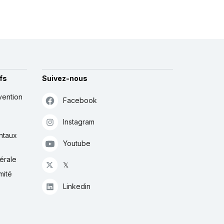
de Corée
fs
Suivez-nous
vention
Facebook
Instagram
ntaux
Youtube
érale
𝕏
mité
Linkedin