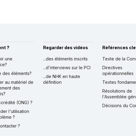
nt ?
Regarder des vidéos
Références cle
oir une
...des éléments inscrits
Texte de la Con
nce?
...d'interviews sur le PCI
Directives
ire des éléments?
opérationnelles
...de NHK en haute
er au matériel de
définition
Textes fondame
ement des
Résolutions de
és?
l'Assemblée gén
accrédité (ONG) ?
Décisions du Co
der l'utilisation
blème ?
contacter ?