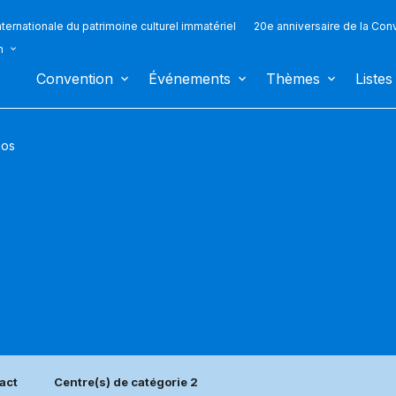
ternationale du patrimoine culturel immatériel
20e anniversaire de la Con
n
Convention
Événements
Thèmes
Listes
aos
act
Centre(s) de catégorie 2