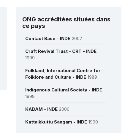
mbours et danses du Manipur
(RL)
 :
Le chant bouddhique du Ladakh
écitation de textes sacrés
uddhiques dans la région
ONG accréditées situées dans
anshimalayenne du Ladakh,
ce pays
mmu-et-Cachemire, Inde
(RL)
0 :
La danse Chhau
(RL)
0 :
Les chants et danses
Contact Base - INDE
2002
pulaires Kalbelia du Rajasthan
)
Craft Revival Trust - CRT - INDE
0 :
Le Mudiyettu, théâtre rituel et
ame dansé du Kerala
(RL)
1999
9 :
Le Ramman, festival religieux
théâtre rituel du Garhwal, dans
Folkland, International Centre for
Himalaya, en Inde
(RL)
Folklore and Culture - INDE
8 :
Le théâtre sanscrit, Kutiyattam
1989
)
8 :
La tradition du chant védique
Indigenous Cultural Society - INDE
)
1998
8 :
Ramlila, représentation
aditionnelle du Ramayana
(RL)
KADAM - INDE
2006
Kattaikkuttu Sangam - INDE
1990