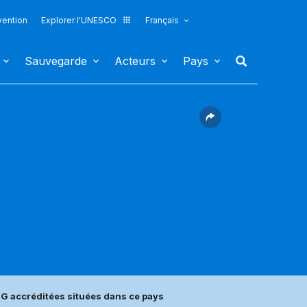
vention
Explorer l'UNESCO
Français
Sauvegarde
Acteurs
Pays
G accréditées situées dans ce pays