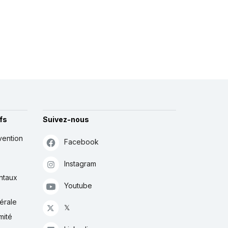
fs
Suivez-nous
vention
Facebook
Instagram
ntaux
Youtube
érale
𝕏
mité