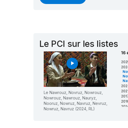
Le PCI sur les listes
16 
202
play_arrow
202
No
No
Na
202
2021
Le Nawrouz, Novruz, Nowrouz,
201
Nowrouz, Nawrouz, Nauryz,
201
Nooruz, Nowruz, Navruz, Nevruz,
201
Nowruz, Navruz (2024, RL)
tra
et
Ja
201