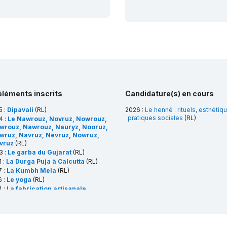
éléments inscrits
Candidature(s) en cours
5 :
Dipavali
(RL)
2026 :
Le henné : rituels, esthétiq
pratiques sociales
(RL)
4 :
Le Nawrouz, Novruz, Nowrouz,
wrouz, Nawrouz, Nauryz, Nooruz,
wruz, Navruz, Nevruz, Nowruz,
vruz
(RL)
3 :
Le garba du Gujarat
(RL)
 :
La Durga Puja à Calcutta
(RL)
7 :
La Kumbh Mela
(RL)
6 :
Le yoga
(RL)
4 :
La fabrication artisanale
ditionnelle d’ustensiles en laiton
 en cuivre des Thatheras de
ndiala Guru, Penjab, Inde
(RL)
3 :
Le sankirtana, chants rituels,