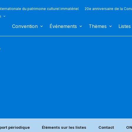
ternationale du patrimoine culturel immatériel
20e anniversaire de la Con
n
Convention
Événements
Thèmes
Listes
e
port périodique
Éléments sur les listes
Contact
ON