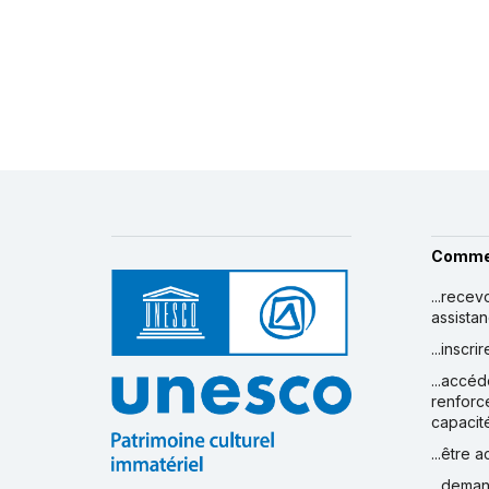
Comme
...recev
assista
...inscr
...accéd
renforc
capacit
...être 
...deman