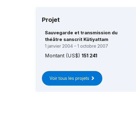
ta
2012
: r
bo
Projet
tr
Ja
Sauvegarde et transmission du
201
201
théâtre sanscrit Kûtiyattam
po
1 janvier 2004 – 1 octobre 2007
(RL
201
Montant (US$)
151 241
dr
200
et 
l’
Voir tous les projets
200
(RL
200
(RL
200
tr