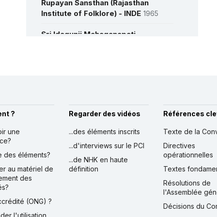
Rupayan Sansthan (Rajasthan
Institute of Folklore) - INDE
1965
Sri Idagunji Mahaganapati
Yakshagana Mandali, Keremane ® -
INDE
1988
Plus de détails
Tamil Nadu Rural Arts Development
Centre - INDE
1987
राजस्थान समग्र कल्याण संस्थान - INDE
1992
nt ?
Regarder des vidéos
Références cle
श्रेए हनुमान व्यायाम प्रसरक मन्दल् - INDE
oir une
...des éléments inscrits
Texte de la Con
nce?
...d'interviews sur le PCI
Directives
ಕರ್ನಾಟಕ ಜಾನಪದ ಪರಿಷತ್ತು - INDE
1979
ire des éléments?
opérationnelles
...de NHK en haute
er au matériel de
définition
Textes fondame
ement des
Résolutions de
és?
l'Assemblée gén
accrédité (ONG) ?
Décisions du Co
der l'utilisation