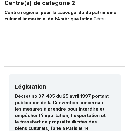
Amérique Latine et Caraïbes :
Centre(s) de catégorie 2
Voir tous les projets
Renforcement des capacités pour des
Centre régional pour la sauvegarde du patrimoine
communautés résilientes grâce au
culturel immatériel de l’Amérique latine
Pérou
tourisme durable et à la sauvegarde du
patrimoine
1 juin 2023 – 1 juin 2026
Montant (US$)
2 300 000
Renforcement des capacités des
dirigeants communautaires et des
gestionnaires publics pour sauvegarder
le patrimoine vivant des communautés
afro-descendantes dans la région SICA
et à Cuba
6 février 2023 – 30 août 2024
Législation
Montant (US$)
99 986
Décret no 97-435 du 25 avril 1997 portant
publication de la Convention concernant
Traditions pastorales et des chars à
les mesures à prendre pour interdire et
bœufs au Costa Rica
empêcher l'importation, l'exportation et
1 octobre 2006 – 1 mars 2008
le transfert de propriété illicites des
Montant (US$)
80 000
biens culturels, faite à Paris le 14