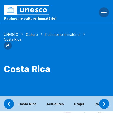
Togg
navi
Patrimoine culturel immatériel
UNESCO
Culture
Patrimoine immatériel
Costa Rica
Costa Rica
Costa Rica
Actualités
Projet
Rapport pé