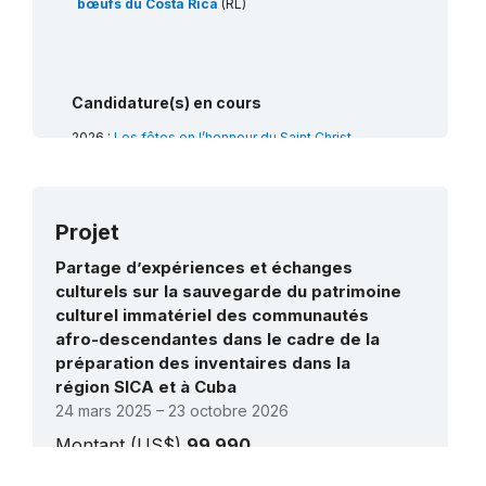
bœufs du Costa Rica
(RL)
Candidature(s) en cours
2026 :
Les fêtes en l’honneur du Saint Christ
d’Esquipulas à Santa Cruz de Guanacaste
(RL)
Projet
Dossiers de priorité (0) / priorité (ii) en
Partage d’expériences et échanges
attente
culturels sur la sauvegarde du patrimoine
Swing Criollo Dance
(RL)
culturel immatériel des communautés
afro-descendantes dans le cadre de la
préparation des inventaires dans la
région SICA et à Cuba
24 mars 2025 – 23 octobre 2026
Montant (US$)
99 990