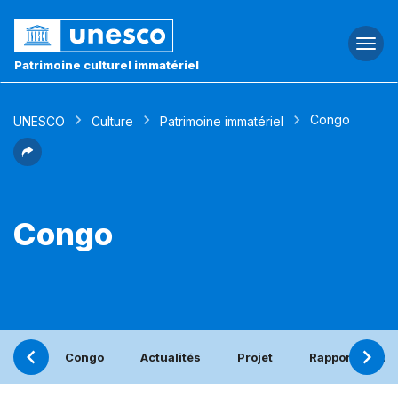
Togg
navi
Patrimoine culturel immatériel
Congo
UNESCO
Culture
Patrimoine immatériel
Congo
Congo
Actualités
Projet
Rapport périod