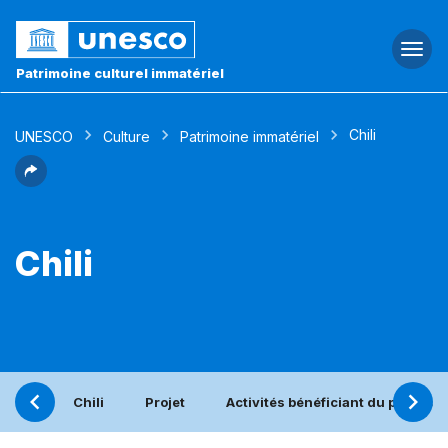
Togg
navi
Patrimoine culturel immatériel
Chili
UNESCO
Culture
Patrimoine immatériel
Chili
Chili
Projet
Activités bénéficiant du patrona