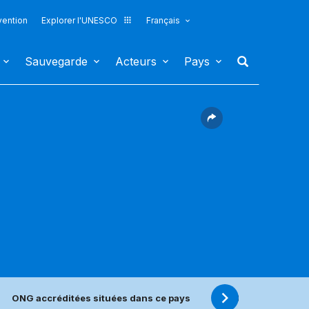
vention
Explorer l'UNESCO
Français
Sauvegarde
Acteurs
Pays
ONG accréditées situées dans ce pays
Centre(s) de catégo