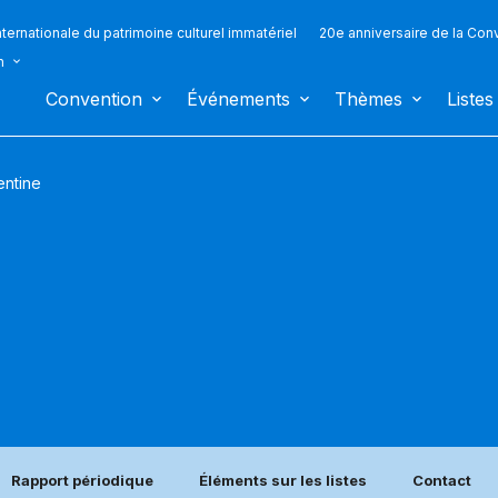
ternationale du patrimoine culturel immatériel
20e anniversaire de la Con
n
Convention
Événements
Thèmes
Listes
entine
Rapport périodique
Éléments sur les listes
Contact