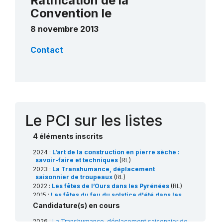
Ratification de la
Convention le
8 novembre 2013
Contact
Le PCI sur les listes
4 éléments inscrits
2024 :
L’art de la construction en pierre sèche :
savoir-faire et techniques
(RL)
2023 :
La Transhumance, déplacement
saisonnier de troupeaux
(RL)
2022 :
Les fêtes de l’Ours dans les Pyrénées
(RL)
2015 :
Les fêtes du feu du solstice d'été dans les
Pyrénées
(RL)
Candidature(s) en cours
2026 :
La Transhumance, déplacement saisonnier de