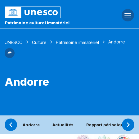
Togg
navi
Patrimoine culturel immatériel
Andorre
UNESCO
Culture
Patrimoine immatériel
Andorre
Andorre
Actualités
Rapport périodique