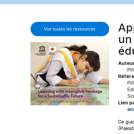
Ap
Voir toutes les ressources
un 
éd
Auteu
Pil
Référ
Pil
Ed
Sci
Lien p
an
Ce guid
(Pakist