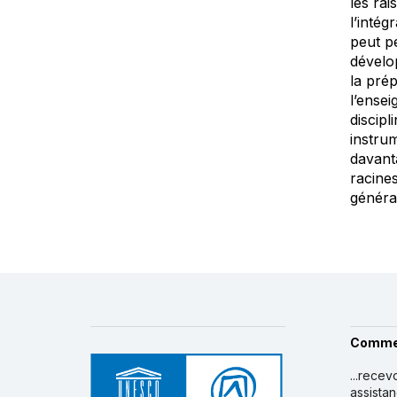
les rai
l’inté
peut p
dévelo
la prép
l’ense
discipl
instrum
davant
racines
généra
Comme
...recev
assista