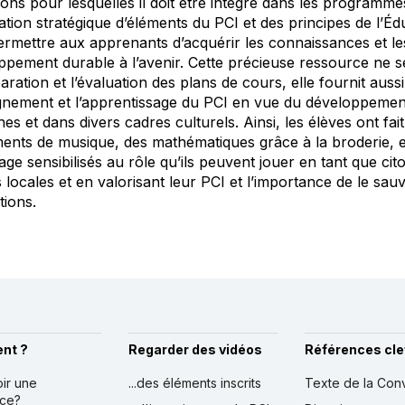
sons pour lesquelles il doit être intégré dans les programm
gration stratégique d’éléments du PCI et des principes de l
ermettre aux apprenants d’acquérir les connaissances et 
ppement durable à l’avenir. Cette précieuse ressource ne 
aration et l’évaluation des plans de cours, elle fournit aus
ignement et l’apprentissage du PCI en vue du développement
ines et dans divers cadres culturels. Ainsi, les élèves ont fa
ents de musique, des mathématiques grâce à la broderie, et d
age sensibilisés au rôle qu’ils peuvent jouer en tant que c
 locales et en valorisant leur PCI et l’importance de le s
tions.
nt ?
Regarder des vidéos
Références cle
oir une
...des éléments inscrits
Texte de la Con
nce?