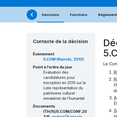
Décisions
Fonctions
Règlement 
Dé
Contexte de la décision
5.
Événement
5.COM (Nairobi, 2010)
Le Com
Point à l’ordre du jour
R
Évaluation des
candidatures pour
R
inscription en 2010 sur la
l
Liste représentative du
d
patrimoine culturel
A
immatériel de l’humanité
É
Documents
S
ITH/10/5.COM/CONF.20
l
2/6
:
anglais
|
français