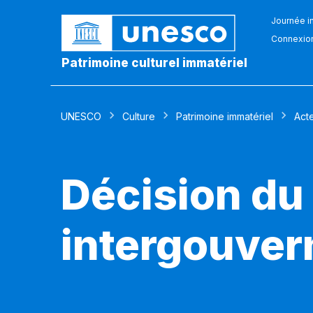
Journée in
Connexio
Patrimoine culturel immatériel
UNESCO
Culture
Patrimoine immatériel
Act
Décision du
intergouver