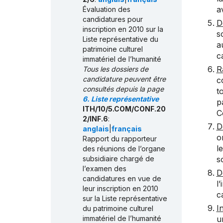
a
Évaluation des
candidatures pour
D
inscription en 2010 sur la
s
Liste représentative du
a
patrimoine culturel
c
immatériel de l’humanité
R
Tous les dossiers de
candidature peuvent être
c
consultés depuis la page
t
6. Liste représentative
p
ITH/10/5.COM/CONF.20
C
2/INF.6
:
D
anglais
|
français
o
Rapport du rapporteur
l
des réunions de l’organe
subsidiaire chargé de
s
l’examen des
D
candidatures en vue de
l
leur inscription en 2010
c
sur la Liste représentative
I
du patrimoine culturel
immatériel de l’humanité
u