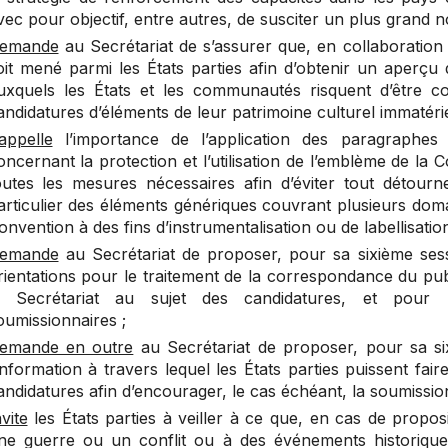
vec pour objectif, entre autres, de susciter un plus grand 
emande
au Secrétariat de s’assurer que, en collaboration av
oit mené parmi les États parties afin d’obtenir un aperçu qu
uxquels les États et les communautés risquent d’être co
andidatures d’éléments de leur patrimoine culturel immatériel
appelle
l’importance de l’application des
paragraphes 
oncernant la protection et l’utilisation de l’emblème de la
outes les mesures nécessaires afin d’éviter tout détour
articulier des éléments génériques couvrant plusieurs domain
onvention à des fins d’instrumentalisation ou de labellisatio
emande
au Secrétariat de proposer, pour sa sixième sess
rientations pour le traitement de la correspondance du pu
e Secrétariat au sujet des candidatures, et pour 
oumissionnaires ;
emande en outre
au Secrétariat de proposer, pour sa s
’information à travers lequel les États parties puissent fai
andidatures afin d’encourager, le cas échéant, la soumissio
nvite
les États parties à veiller à ce que, en cas de propo
ne guerre ou un conflit ou à des événements historiques 