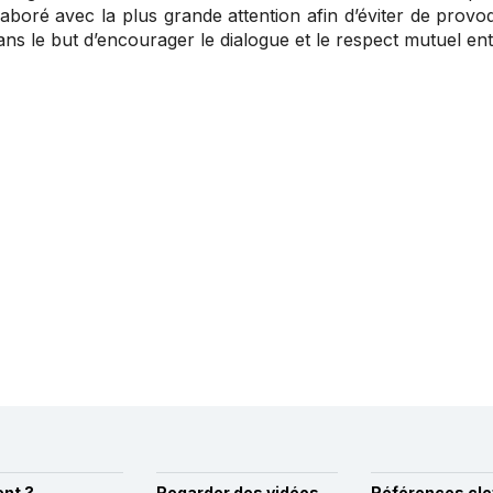
laboré avec la plus grande attention afin d’éviter de pro
ans le but d’encourager le dialogue et le respect mutuel en
nt ?
Regarder des vidéos
Références cle