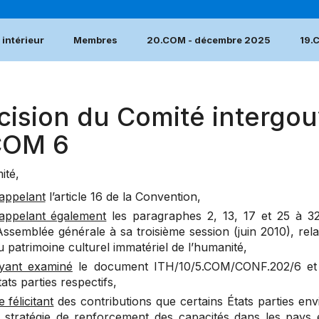
intérieur
Membres
20.COM - décembre 2025
19.
cision du Comité intergou
COM 6
ité,
appelant
l’
article 16
de la Convention,
appelant également
les
paragraphes 2
,
13
,
17
et
25
à
3
’Assemblée générale à sa troisième session (juin 2010), relat
u patrimoine culturel immatériel de l’humanité,
yant examiné
le document ITH/10/5.COM/CONF.202/6 et l
tats parties respectifs,
e félicitant
des contributions que certains États parties en
a stratégie de renforcement des capacités dans les pays 