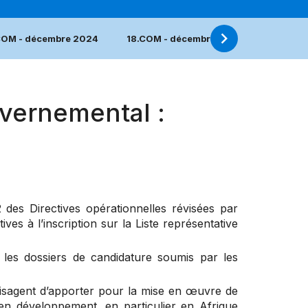
COM - décembre 2024
18.COM - décembre 2023
17.COM
vernemental :
2
des Directives opérationnelles révisées par
ives à l’inscription sur la Liste représentative
es dossiers de candidature soumis par les
visagent d’apporter pour la mise en œuvre de
en développement, en particulier en Afrique