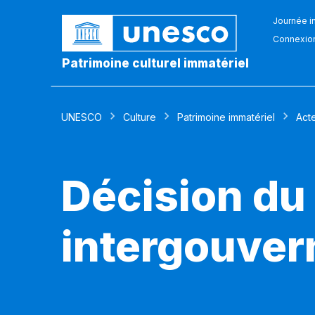
Journée in
Connexio
Patrimoine culturel immatériel
UNESCO
Culture
Patrimoine immatériel
Act
Décision du
intergouver