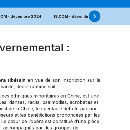
COM - décembre 2024
18.COM - décembre 2023
17.COM
vernemental :
ra tibétain
en vue de son inscription sur la
manité, décrit comme suit :
oupes ethniques minoritaires en Chine, est une
es, danses, récits, psalmodies, acrobaties et
ouest de la Chine, le spectacle débute par une
asseurs et les bénédictions prononcées par les
 Le cœur de l’opéra est constitué d’une pièce
urs, accompagnés par des groupes de