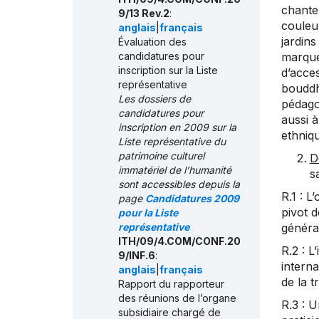
chante
9/13 Rev.2
:
couleur
anglais
|
français
jardins
Évaluation des
candidatures pour
marqué
inscription sur la Liste
d’acces
représentative
bouddhi
Les dossiers de
pédagog
candidatures pour
aussi à
inscription en 2009 sur la
ethniq
Liste représentative du
patrimoine culturel
D
immatériel de l’humanité
s
sont accessibles depuis la
R.1 : L
page
Candidatures 2009
pivot d
pour la Liste
représentative
générat
ITH/09/4.COM/CONF.20
R.2 : L
9/INF.6
:
interna
anglais
|
français
de la t
Rapport du rapporteur
des réunions de l’organe
R.3 : 
subsidiaire chargé de