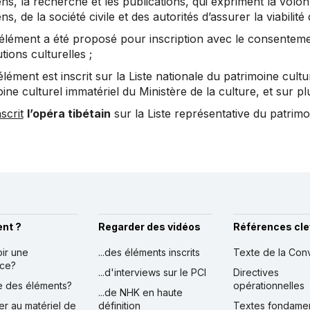
iens, la recherche et les publications, qui expriment la vo
ens, de la société civile et des autorités d’assurer la viabilité 
’élément a été proposé pour inscription avec le consentement
utions culturelles ;
’élément est inscrit sur la Liste nationale du patrimoine cul
ine culturel immatériel du Ministère de la culture, et sur pl
scrit
l’opéra tibétain
sur la Liste représentative du patrimo
nt ?
Regarder des vidéos
Références cle
oir une
...des éléments inscrits
Texte de la Con
nce?
...d'interviews sur le PCI
Directives
ire des éléments?
opérationnelles
...de NHK en haute
er au matériel de
définition
Textes fondame