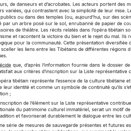
urs, de danseurs et d’acrobates. Les acteurs portent des ma
s variées, qui contrastent avec la simplicité de leur mise.
 publics ou dans des temples (ou, aujourd’hui, sur des scèn
 par un arbre posé sur le sol, enrubanné de papier de coul
soires de théâtre. Les récits relatés dans l’opéra tibétain
sme et racontent la victoire du bien et le rejet du mal. Ils
ique pour la communauté. Cette présentation diversifiée de l
 sceller les liens entre les Tibétains de différentes régions d
ues.
écide
que, d’après l’information fournie dans le dossier 
atisfait aux critères d’inscription sur la Liste représentative
’opéra tibétain représente l’essence de la culture tibétaine
e leur identité et comme un symbole de continuité qu’ils s’
ion ;
’inscription de l’élément sur la Liste représentative contribuera
tionale du patrimoine culturel immatériel, serait un motif de
radition et favoriserait durablement le dialogue entre les cul
Une série de mesures de sauvegarde présentes et futures es