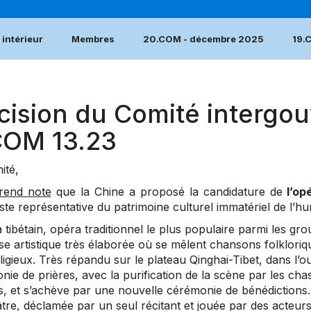
intérieur
Membres
20.COM - décembre 2025
19.
cision du Comité intergou
COM 13.23
ité,
rend note
que la Chine a proposé la candidature de
l’opé
iste représentative du patrimoine culturel immatériel de l’hu
 tibétain, opéra traditionnel le plus populaire parmi les gr
e artistique très élaborée où se mêlent chansons folkloriqu
eligieux. Très répandu sur le plateau Qinghai-Tibet, dans l’
ie de prières, avec la purification de la scène par les ch
s, et s’achève par une nouvelle cérémonie de bénédictions.
âtre, déclamée par un seul récitant et jouée par des acte