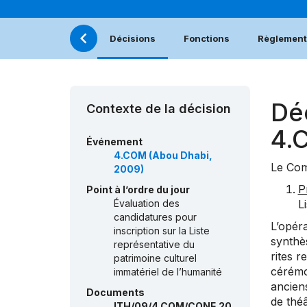
Décisions
Fonctions
Règlement 
Dé
Contexte de la décision
4.
Événement
4.COM (Abou Dhabi,
Le Com
2009)
P
Point à l’ordre du jour
Évaluation des
L
candidatures pour
L’opéra
inscription sur la Liste
synthès
représentative du
rites r
patrimoine culturel
cérémon
immatériel de l’humanité
ancien
Documents
de thé
ITH/09/4.COM/CONF.20