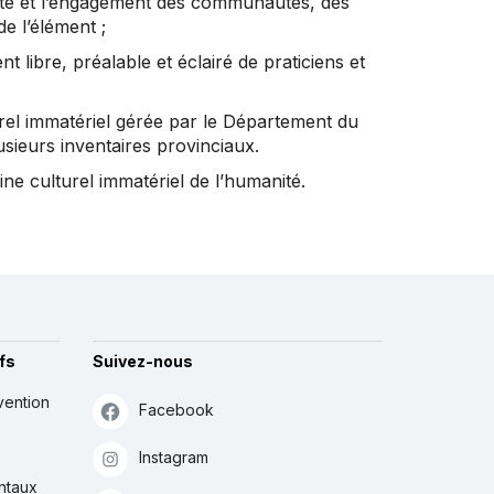
lonté et l’engagement des communautés, des
de l’élément ;
 libre, préalable et éclairé de praticiens et
turel immatériel gérée par le Département du
usieurs inventaires provinciaux.
ine culturel immatériel de l’humanité.
fs
Suivez-nous
vention
Facebook
Instagram
ntaux