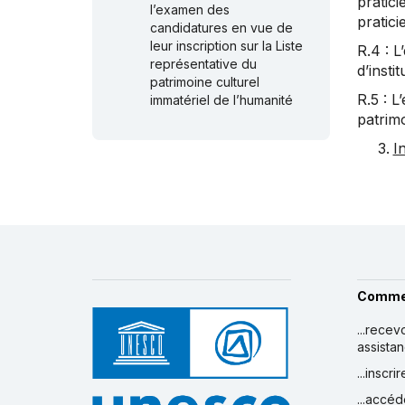
pratic
l’examen des
pratici
candidatures en vue de
leur inscription sur la Liste
R.4 : L
représentative du
d’instit
patrimoine culturel
R.5 : L
immatériel de l’humanité
patrimo
In
Comme
...recev
assista
...inscr
...accéd