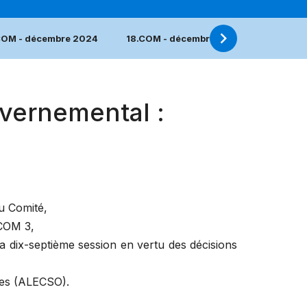
COM - décembre 2024
18.COM - décembre 2023
17.COM
vernemental :
du Comité,
.COM 3
,
sa dix-septième session en vertu des décisions
nces (ALECSO).