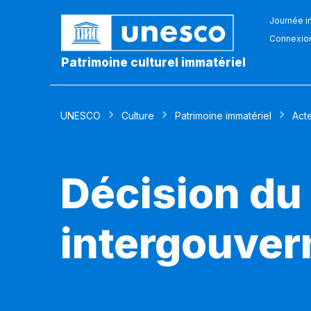
Journée in
Connexio
Patrimoine culturel immatériel
UNESCO
Culture
Patrimoine immatériel
Act
Décision du
intergouver