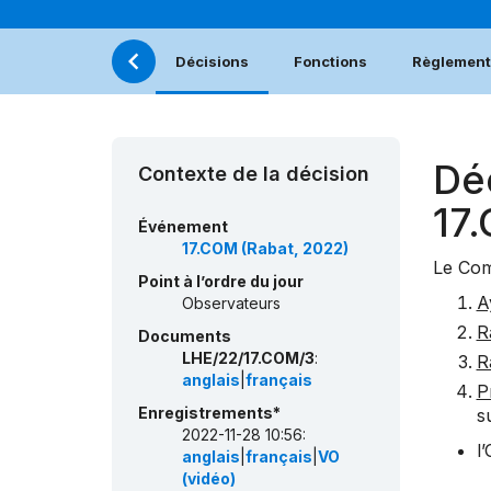
Décisions
Fonctions
Règlement 
Dé
Contexte de la décision
17
Événement
17.COM (Rabat, 2022)
Le
Com
Point à l’ordre du jour
A
Observateurs
R
Documents
LHE/22/17.COM/3
:
R
anglais
|
français
P
Enregistrements*
s
2022-11-28 10:56:
l
anglais
|
français
|
VO
(vidéo)