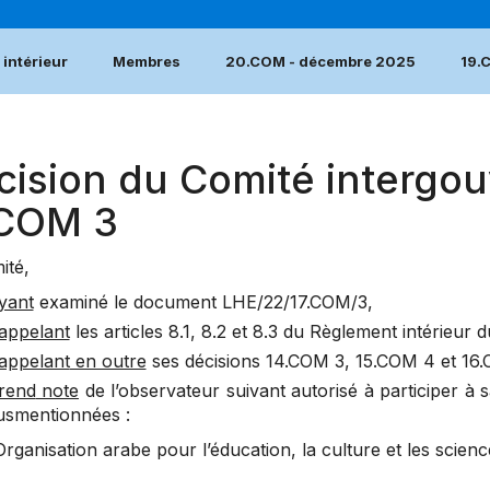
intérieur
Membres
20.COM - décembre 2025
19.
cision du Comité intergou
.COM 3
ité
,
yant
examiné le document
LHE/22/17.COM/3
,
appelant
les articles 8.1, 8.2 et 8.3 du Règlement intérieur 
appelant
en outre
ses décisions 14.
COM 3
,
15.COM 4
et
16
rend
note
de l’observateur suivant autorisé à participer à 
usmentionnées :
’Organisation arabe pour l’éducation, la culture et les scie