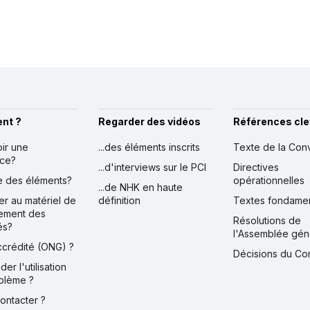
nt ?
Regarder des vidéos
Références cle
oir une
...des éléments inscrits
Texte de la Con
nce?
...d'interviews sur le PCI
Directives
ire des éléments?
opérationnelles
...de NHK en haute
er au matériel de
définition
Textes fondame
ement des
Résolutions de
és?
l'Assemblée gén
accrédité (ONG) ?
Décisions du Co
der l'utilisation
blème ?
contacter ?