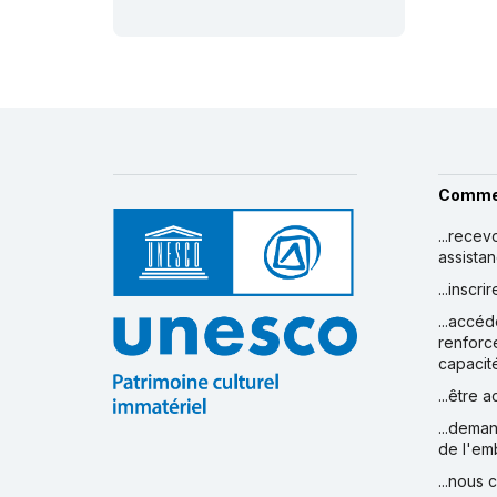
Comme
...recev
assista
...inscr
...accéd
renforc
capacit
...être 
...deman
de l'em
...nous 