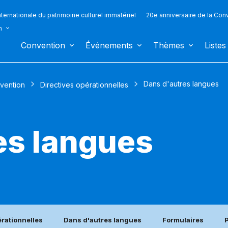
ternationale du patrimoine culturel immatériel
20e anniversaire de la Con
n
Convention
Événements
Thèmes
Listes
Dans d'autres langues
vention
Directives opérationnelles
es langues
érationnelles
Dans d'autres langues
Formulaires