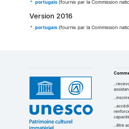
portugais
(fournis par la Commission nat
Version 2016
portugais
(fournis par la Commission nat
Comme
...recev
assista
...inscr
...accéd
renforc
capacit
...être 