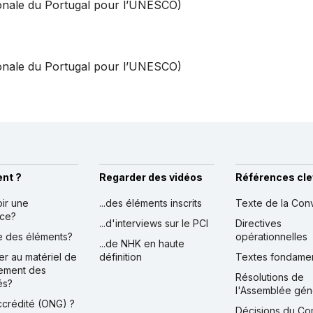
ionale du Portugal pour l’UNESCO)
ionale du Portugal pour l’UNESCO)
nt ?
Regarder des vidéos
Références cle
oir une
...des éléments inscrits
Texte de la Con
nce?
...d'interviews sur le PCI
Directives
ire des éléments?
opérationnelles
...de NHK en haute
er au matériel de
définition
Textes fondame
ement des
Résolutions de
és?
l'Assemblée gén
accrédité (ONG) ?
Décisions du Co