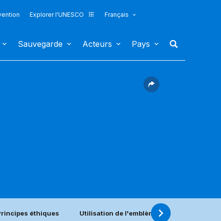
vention
Explorer l'UNESCO
Français
Sauvegarde
Acteurs
Pays
Principes éthiques
Utilisation de l'emblème
Recherche s