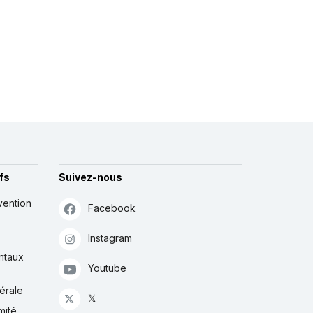
fs
Suivez-nous
vention
Facebook
Instagram
ntaux
Youtube
érale
𝕏
mité