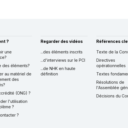
nt ?
Regarder des vidéos
Références cle
oir une
...des éléments inscrits
Texte de la Con
nce?
...d'interviews sur le PCI
Directives
ire des éléments?
opérationnelles
...de NHK en haute
er au matériel de
définition
Textes fondame
ement des
Résolutions de
és?
l'Assemblée gén
accrédité (ONG) ?
Décisions du Co
der l'utilisation
blème ?
contacter ?