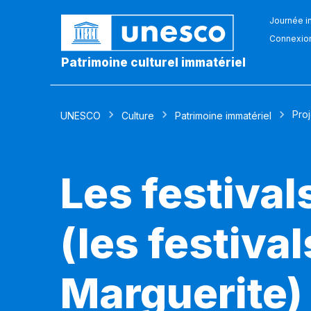
Journée in
Connexio
Patrimoine culturel immatériel
Pro
UNESCO
Culture
Patrimoine immatériel
Les festival
(les festiva
Marguerite)