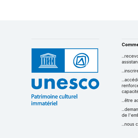
Comme
...recev
assista
...inscr
...accéd
renforc
capacit
...être 
...deman
de l'em
...nous 