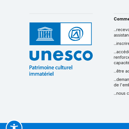
Comme
...recev
assista
...inscr
...accéd
renforc
capacit
...être 
...deman
de l'em
...nous 