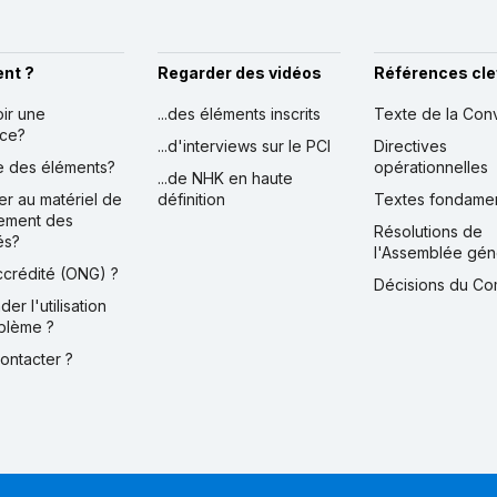
nt ?
Regarder des vidéos
Références cle
oir une
...des éléments inscrits
Texte de la Con
nce?
...d'interviews sur le PCI
Directives
ire des éléments?
opérationnelles
...de NHK en haute
er au matériel de
définition
Textes fondame
ement des
Résolutions de
és?
l'Assemblée gén
accrédité (ONG) ?
Décisions du Co
der l'utilisation
blème ?
contacter ?