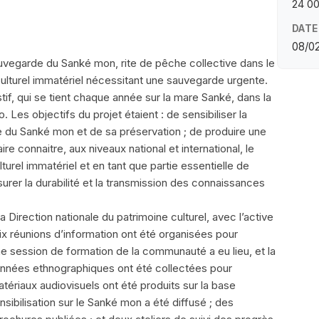
24 0
DATE
08/02
sauvegarde du Sanké mon, rite de pêche collective dans le
 culturel immatériel nécessitant une sauvegarde urgente.
if, qui se tient chaque année sur la mare Sanké, dans la
 Les objectifs du projet étaient : de sensibiliser la
le du Sanké mon et de sa préservation ; de produire une
re connaitre, aux niveaux national et international, le
urel immatériel et en tant que partie essentielle de
assurer la durabilité et la transmission des connaissances
Direction nationale du patrimoine culturel, avec l’active
x réunions d’information ont été organisées pour
ne session de formation de la communauté a eu lieu, et la
nnées ethnographiques ont été collectées pour
matériaux audiovisuels ont été produits sur la base
sibilisation sur le Sanké mon a été diffusé ; des