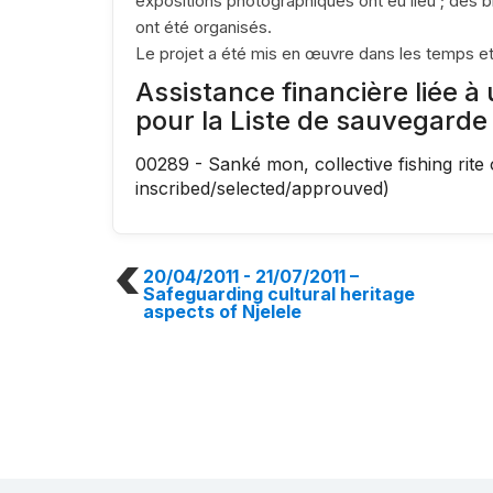
expositions photographiques ont eu lieu ; des b
ont été organisés.
Le projet a été mis en œuvre dans les temps e
Assistance financière liée à
pour la Liste de sauvegarde
00289 - Sanké mon, collective fishing rite
inscribed/selected/approuved)
20/04/2011 - 21/07/2011
–
Safeguarding cultural heritage
aspects of Njelele