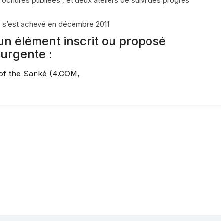
rochures publiées ; et deux ateliers de suivi des progrès
t s’est achevé en décembre 2011.
 un élément inscrit ou proposé
 urgente :
 of the Sanké (
4.COM
,