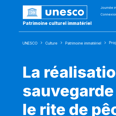
Journée in
Connexio
Patrimoine culturel immatériel
Pro
UNESCO
Culture
Patrimoine immatériel
La réalisat
sauvegarde
le rite de p