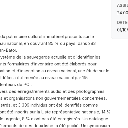
ASSI
24 0
DATE
01/10
du patrimoine culturel immatériel présents sur le
iveau national, en couvrant 85 % du pays, dans 283
lan-Bator.
 système de la sauvegarde actuelle et d’identifier les
ents formulaires d’inventaire ont été élaborés pour
tion et d’inscription au niveau national, une étude sur le
édéfini a été menée au niveau national par 115
étenteurs de PCI.
vers des enregistrements audio et des photographies
es et organisations non gouvernementales concernées.
istrés, et 3 339 individus ont été identifiés comme
 été inscrits sur la Liste représentative nationale, 14 %
de urgente, 8 % n’ont pas été enregistrés. Un catalogue
éléments de ces deux listes a été publié. Un symposium