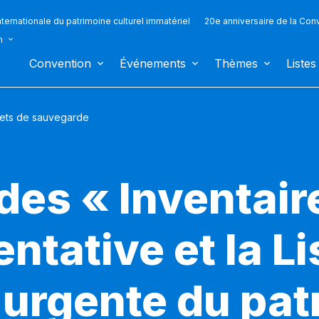
ternationale du patrimoine culturel immatériel
20e anniversaire de la Con
n
Convention
Événements
Thèmes
Listes
jets de sauvegarde
des « Inventair
entative et la Li
urgente du pat