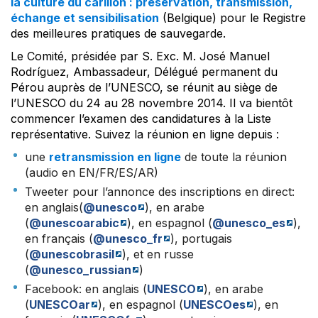
la culture du carillon : préservation, transmission,
échange et sensibilisation
(Belgique) pour le Registre
des meilleures pratiques de sauvegarde.
Le Comité, présidée par S. Exc. M. José Manuel
Rodríguez, Ambassadeur, Délégué permanent du
Pérou auprès de l’UNESCO, se réunit au siège de
l’UNESCO du 24 au 28 novembre 2014. Il va bientôt
commencer l’examen des candidatures à la Liste
représentative. Suivez la réunion en ligne depuis :
une
retransmission en ligne
de toute la réunion
(audio en EN/FR/ES/AR)
Tweeter pour l’annonce des inscriptions en direct:
en anglais(
@unesco
), en arabe
(
@unescoarabic
), en espagnol (
@unesco_es
),
en français (
@unesco_fr
), portugais
(
@unescobrasil
), et en russe
(
@unesco_russian
)
Facebook: en anglais (
UNESCO
), en arabe
(
UNESCOar
), en espagnol (
UNESCOes
), en