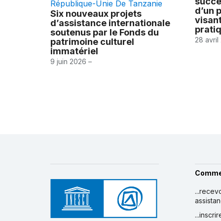
succè
République-Unie De Tanzanie
d’un p
Six nouveaux projets
visan
d’assistance internationale
pratiq
soutenus par le Fonds du
28 avril
patrimoine culturel
immatériel
9 juin 2026 –
Comme
...recev
assista
...inscr