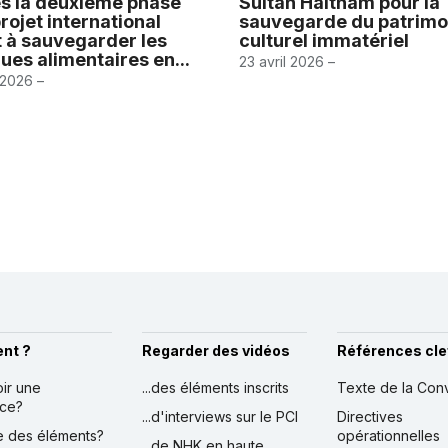
s la deuxième phase
Sultan Haitham pour la
rojet international
sauvegarde du patrimo
t à sauvegarder les
culturel immatériel
ues alimentaires en...
23 avril 2026 –
 2026 –
nt ?
Regarder des vidéos
Références cle
oir une
...des éléments inscrits
Texte de la Con
nce?
...d'interviews sur le PCI
Directives
ire des éléments?
opérationnelles
...de NHK en haute