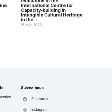
evaluation of the
ine
International Centre for
Capacity-building in
Intangible Cultural Heritage
in the...
16 avril 2026 –
fs
Suivez-nous
vention
Facebook
Instagram