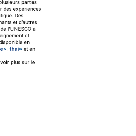
lusieurs parties
er des expériences
ifique. Des
nants et d’autres
au de l’UNESCO à
seignement et
 disponible en
se
,
thai
et en
oir plus sur le