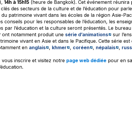
),
14h à 15h15
(heure de Bangkok). Cet événement réunira p
clés des secteurs de la culture et de l’éducation pour parl
n du patrimoine vivant dans les écoles de la région Asie-Pac
s conseils pour les responsables de l’éducation, les enseig
s par l’éducation et la culture seront présentés. Le bure
P ont notamment produit une
série d’animations
sur l’en
trimoine vivant en Asie et dans le Pacifique. Cette série est
notamment en
anglais
,
khmer
,
coréen
,
népalais
,
rus
vous inscrire et visitez notre
page web dédiée
pour en sav
’éducation.