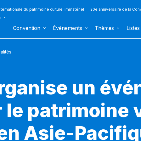
ternationale du patrimoine culturel immatériel
20e anniversaire de la Con
n
Convention
Événements
Thèmes
Listes
alités
rganise un évé
r le patrimoine 
 en Asie-Pacifi