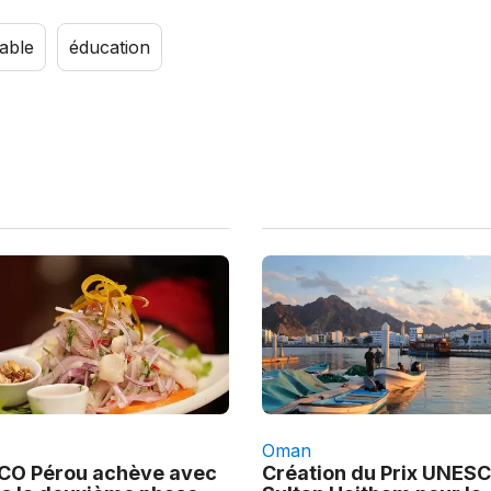
able
éducation
Oman
O Pérou achève avec
Création du Prix UNES