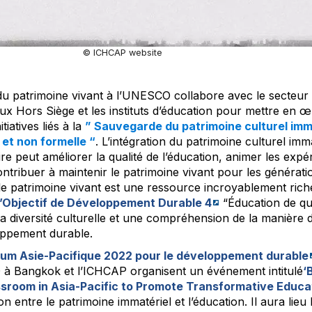
© ICHCAP website
 du patrimoine vivant à l’UNESCO collabore avec le secteur 
x Hors Siège et les instituts d’éducation pour mettre en œ
itiatives liés à la
” Sauvegarde du patrimoine culturel imm
 et non formelle “
. L’intégration du patrimoine culturel imm
ire peut améliorer la qualité de l’éducation, animer les expé
ntribuer à maintenir le patrimoine vivant pour les génératio
 le patrimoine vivant est une ressource incroyablement rich
l’Objectif de Développement Durable 4
“Éducation de qual
a diversité culturelle et une compréhension de la manière d
oppement durable.
um Asie-Pacifique 2022 pour le développement durable
à Bangkok et l’ICHCAP organisent un événement intitulé
‘
ssroom in Asia-Pacific to Promote Transformative Educa
tion entre le patrimoine immatériel et l’éducation. Il aura lieu