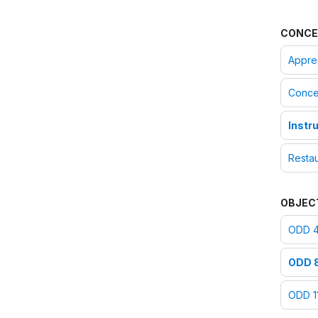
CONCE
Appren
Conce
Instr
Restau
OBJEC
ODD 4 
ODD 8
ODD 11