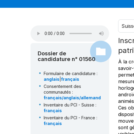
Suiss
Insc
patr
Dossier de
candidature n° 01560
À la cr
savoir
Formulaire de candidature :
permett
anglais
|
français
mesure
Consentement des
horlog
communautés :
androï
français/anglais/allemand
animés
Inventaire du PCI - Suisse :
Ces ob
français
dispos
Inventaire du PCI - France :
mouvem
français
sont g