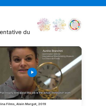
sentative du
é
play_arrow
ina Films, Alain Margot, 2019