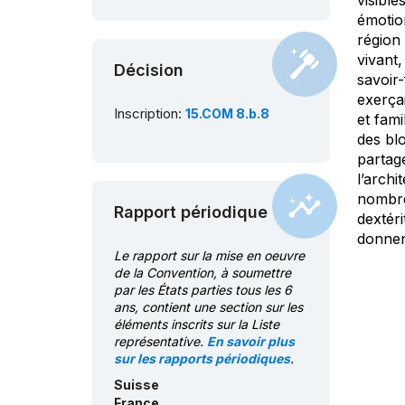
visible
émotion
région 
vivant,
Décision
savoir-
exerça
Inscription:
15.COM 8.b.8
et fami
des blo
partage
l’archi
nombreu
Rapport périodique
dextéri
donnen
Le rapport sur la mise en oeuvre
de la Convention, à soumettre
par les États parties tous les 6
ans, contient une section sur les
éléments inscrits sur la Liste
représentative.
En savoir plus
sur les rapports périodiques
.
Suisse
France