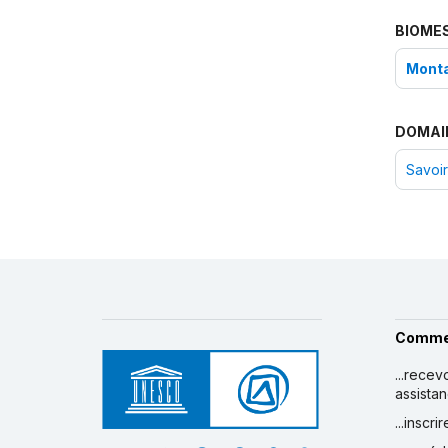
BIOME
Mont
DOMAI
Savoir-
Comme
...recev
assista
...inscr