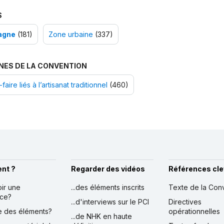
S
agne
(181)
Zone urbaine
(337)
NES DE LA CONVENTION
faire liés à l’artisanat traditionnel
(460)
nt ?
Regarder des vidéos
Références cle
oir une
...des éléments inscrits
Texte de la Con
nce?
...d'interviews sur le PCI
Directives
ire des éléments?
opérationnelles
...de NHK en haute