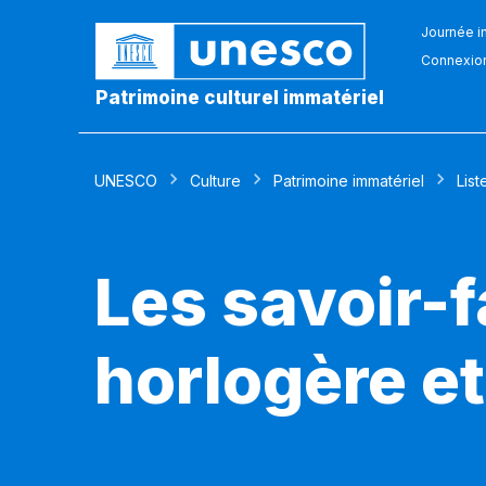
Journée in
Connexio
Patrimoine culturel immatériel
UNESCO
Culture
Patrimoine immatériel
List
Les savoir-
horlogère e