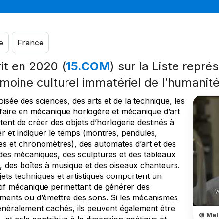
e
France
rit en 2020 (
15.COM
) sur la Liste repré
imoine culturel immatériel de l’humanit
oisée des sciences, des arts et de la technique, les
-faire en mécanique horlogère et mécanique d’art
ent de créer des objets d’horlogerie destinés à
r et indiquer le temps (montres, pendules,
es et chronomètres), des automates d’art et des
des mécaniques, des sculptures et des tableaux
, des boîtes à musique et des oiseaux chanteurs.
jets techniques et artistiques comportent un
itif mécanique permettant de générer des
ents ou d’émettre des sons. Si les mécanismes
énéralement cachés, ils peuvent également être
© Mell