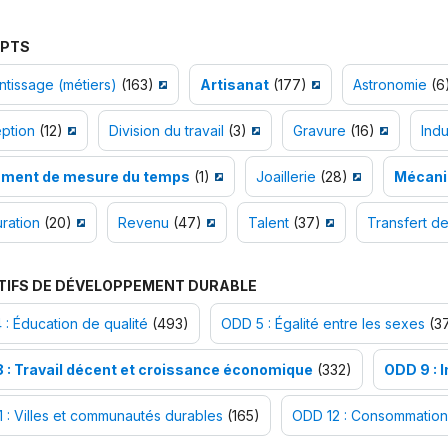
PTS
tissage (métiers)
(163)
Artisanat
(177)
Astronomie
(6
ption
(12)
Division du travail
(3)
Gravure
(16)
Indu
ument de mesure du temps
(1)
Joaillerie
(28)
Mécani
ration
(20)
Revenu
(47)
Talent
(37)
Transfert de
TIFS DE DÉVELOPPEMENT DURABLE
: Éducation de qualité
(493)
ODD 5 : Égalité entre les sexes
(37
 : Travail décent et croissance économique
(332)
ODD 9 : I
 : Villes et communautés durables
(165)
ODD 12 : Consommation