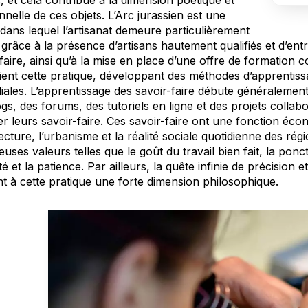
s, et cela contribue à la dimension poétique et
nelle de ces objets. L’Arc jurassien est une
dans lequel l’artisanat demeure particulièrement
 grâce à la présence d’artisans hautement qualifiés et d’entr
faire, ainsi qu’à la mise en place d’une offre de formation 
ient cette pratique, développant des méthodes d’apprentissa
liales. L’apprentissage des savoir-faire débute généralemen
gs, des forums, des tutoriels en ligne et des projets collab
r leurs savoir-faire. Ces savoir-faire ont une fonction éco
tecture, l’urbanisme et la réalité sociale quotidienne des r
ses valeurs telles que le goût du travail bien fait, la ponctu
té et la patience. Par ailleurs, la quête infinie de précision
t à cette pratique une forte dimension philosophique.