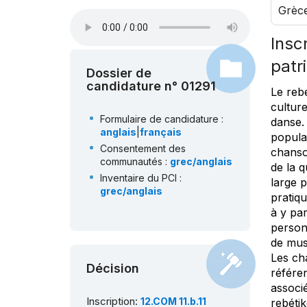
Grèc
Inscr
patr
Dossier de
candidature n° 01291
Le reb
culture
Formulaire de candidature :
danse. 
anglais
|
français
populai
Consentement des
chanson
communautés :
grec/anglais
de la q
Inventaire du PCI :
large 
grec/anglais
pratiqu
à y par
person
de musi
Les ch
Décision
référe
associé
Inscription:
12.COM 11.b.11
rebétik