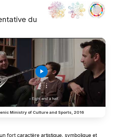
sentative du
é
play_arrow
enic Ministry of Culture and Sports, 2016
un fort caractère artistique, symbolique et