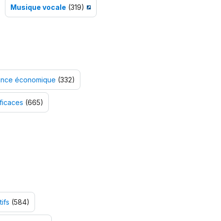
Musique vocale
(319)
ssance économique
(332)
fficaces
(665)
ifs
(584)