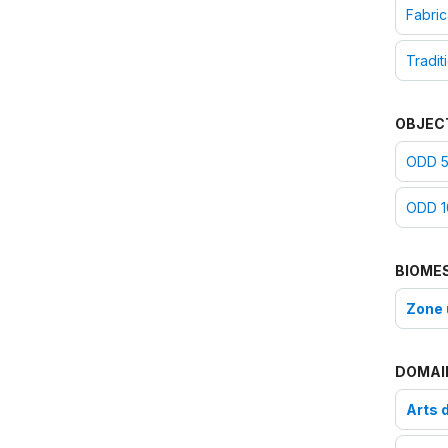
Fabric
Tradit
OBJEC
ODD 5 
ODD 10
BIOME
Zone 
DOMAI
Arts 