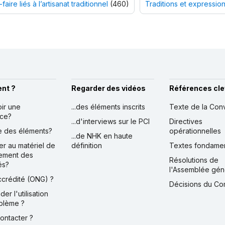
faire liés à l’artisanat traditionnel
(460)
Traditions et expression
nt ?
Regarder des vidéos
Références cle
oir une
...des éléments inscrits
Texte de la Con
nce?
...d'interviews sur le PCI
Directives
ire des éléments?
opérationnelles
...de NHK en haute
er au matériel de
définition
Textes fondame
ement des
Résolutions de
és?
l'Assemblée gén
accrédité (ONG) ?
Décisions du Co
der l'utilisation
blème ?
contacter ?