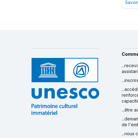
Savoir-
Comme
...recev
assista
...inscr
...accéd
renforc
capacit
...être 
...deman
de l'em
...nous 