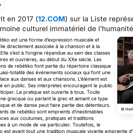
e
it en 2017 (
12.COM
) sur la Liste repré
imoine culturel immatériel de l’humanit
étiko est une forme d’expression musicale et
lle directement associée à la chanson et à la
Elle s’est à l’origine répandue au sein des classes
res et ouvrières, au début du XXe siècle. Les
s de rebétiko font partie du répertoire classique
uasi-totalité des événements sociaux qui font une
place aux danses et aux chansons. L’élément est
é en public. Ses interprètes encouragent le public
ticiper. La pratique est ouverte à tous. Toute
ne grecque ou parlant le grec et aimant ce type
que et de danse peut faire partie des détenteurs.
© Hell
ants de rebétiko sont empreints d’inestimables
nces aux coutumes, pratiques et traditions
es à un mode de vie particulier. Toutefois, le
o est avant tout une tradition musicale vivante empreinte d’