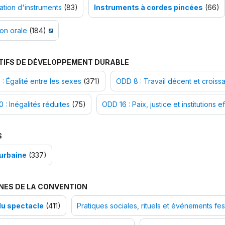
ation d'instruments
(83)
Instruments à cordes pincées
(66)
ion orale
(184)
TIFS DE DÉVELOPPEMENT DURABLE
: Égalité entre les sexes
(371)
ODD 8 : Travail décent et croi
 : Inégalités réduites
(75)
ODD 16 : Paix, justice et institutions e
S
urbaine
(337)
NES DE LA CONVENTION
du spectacle
(411)
Pratiques sociales, rituels et événements fest