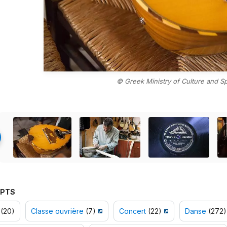
© Greek Ministry of Culture and Sp
PTS
(20)
Classe ouvrière
(7)
Concert
(22)
Danse
(272)