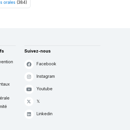
s orales
(384)
fs
Suivez-nous
vention
Facebook
Instagram
ntaux
Youtube
érale
𝕏
mité
Linkedin