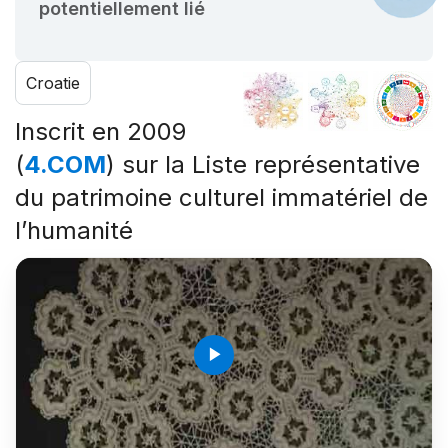
potentiellement lié
Croatie
Inscrit en 2009
(
4.COM
) sur la Liste représentative
du patrimoine culturel immatériel de
l’humanité
play_arrow