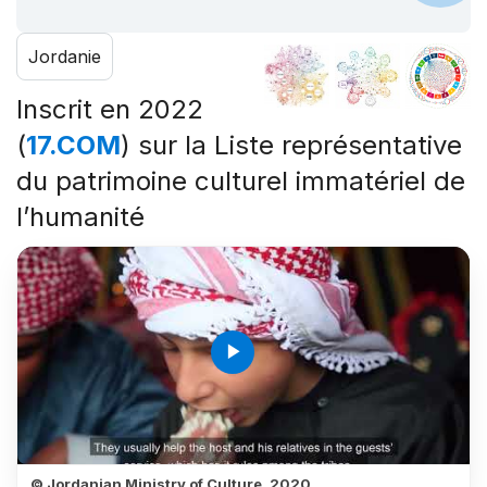
Jordanie
Inscrit en 2022
(
17.COM
) sur la Liste représentative
du patrimoine culturel immatériel de
l’humanité
play_arrow
© Jordanian Ministry of Culture, 2020